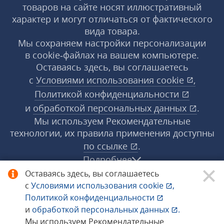
товаров на сайте носят иллюстративный
характер и могут отличаться от фактического
вида товара.
Мы сохраняем настройки персонализации
в cookie‑файлах на вашем компьютере.
Оставаясь здесь, вы соглашаетесь
с
Условиями использования
cookie
,
Политикой конфиденциальности
и
обработкой персональных данных
.
Мы используем Рекомендательные
технологии, их правила применения доступны
по ссылке
.
Подробнее
Оставаясь здесь, вы соглашаетесь
с
Условиями использования
cookie
,
© 1998−2026 «1С‑Рарус» ®. Все права
Политикой конфиденциальности
защищены.
и
обработкой персональных данных
.
Мы используем Рекомендательные