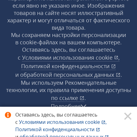
если явно не указано иное. Изображения
товаров на сайте носят иллюстративный
характер и могут отличаться от фактического
вида товара.
Мы сохраняем настройки персонализации
в cookie‑файлах на вашем компьютере.
Оставаясь здесь, вы соглашаетесь
с
Условиями использования
cookie
,
Политикой конфиденциальности
и
обработкой персональных данных
.
Мы используем Рекомендательные
технологии, их правила применения доступны
по ссылке
.
Подробнее
Оставаясь здесь, вы соглашаетесь
с
Условиями использования
cookie
,
© 1998−2026 «1С‑Рарус» ®. Все права
Политикой конфиденциальности
защищены.
и
обработкой персональных данных
.