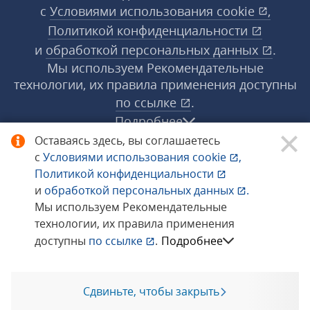
с
Условиями использования
cookie
,
Политикой конфиденциальности
и
обработкой персональных данных
.
Мы используем Рекомендательные
технологии, их правила применения доступны
по ссылке
.
Подробнее
Оставаясь здесь, вы соглашаетесь
с
Условиями использования
cookie
,
© 1998−2026 «1С‑Рарус» ®. Все права
Политикой конфиденциальности
защищены.
и
обработкой персональных данных
.
Мы используем Рекомендательные
технологии, их правила применения
Сообщить об ошибке
доступны
по ссылке
.
Подробнее
Сдвиньте, чтобы закрыть
Позвоните мне