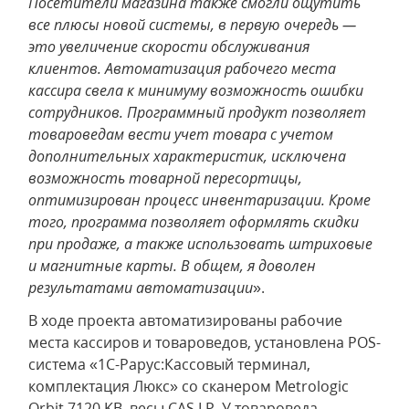
Посетители магазина также смогли ощутить
все плюсы новой системы, в первую очередь —
это увеличение скорости обслуживания
клиентов. Автоматизация рабочего места
кассира свела к минимуму возможность ошибки
сотрудников. Программный продукт позволяет
товароведам вести учет товара с учетом
дополнительных характеристик, исключена
возможность товарной пересортицы,
оптимизирован процесс инвентаризации. Кроме
того, программа позволяет оформлять скидки
при продаже, а также использовать штриховые
и магнитные карты. В общем, я доволен
результатами автоматизации
».
В ходе проекта автоматизированы рабочие
места кассиров и товароведов, установлена POS-
система «1С-Рарус:Кассовый терминал,
комплектация Люкс» со сканером Metrologic
Orbit 7120 KB, весы CAS LP. У товароведа