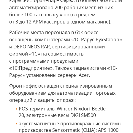
Рарус:Ресторан+Бар+Кафе». В общей сложности
автоматизировано 200 рабочих мест, из них
более 100 кассовых узлов (в среднем
от 3 до 12 АРМ кассиров в одном магазине).
Рабочие места персонала в бэк-офисе
оснащены компьютерами «
1С-Рарус:БухStation»
и DEPO NEOS RAR, сертифицированными
фирмой «1С» на совместимость
с программными продуктами
«1С:Предприятие». Также специалистами «1С-
Рарус» установлены серверы Acer.
Фронт-офис оснащен специализированным
оборудованием для автоматизации торговых
операций и защиты от краж:
POS-терминалы Wincor Nixdorf Beetle
20, электронные весы DIGI SM500
акустомагнитные противокражные системы
производства Sensormatic (США): APS 1000