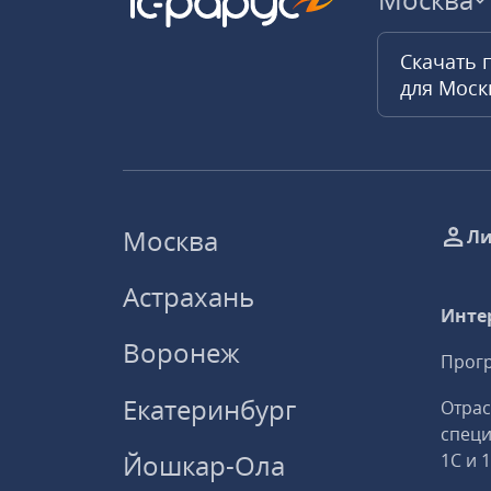
Скачать 
для Мос
Москва
Ли
Астрахань
Инте
Воронеж
Прогр
Екатеринбург
Отрас
спец
Йошкар-Ола
1С и 