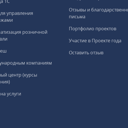
а 1С
Отзывы и благодарственн
ля управления
письма
ажами
Портфолио проектов
матизация розничной
вли
Участие в Проекте года
реш
Оставить отзыв
ународным компаниям
ый центр (курсы
ния)
на услуги