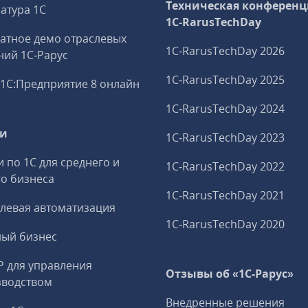
Техническая конференц
атура 1С
1C‑RarusTechDay
атное демо отраслевых
1C‑RarusTechDay 2026
ий 1С‑Рарус
1C‑RarusTechDay 2025
1С:Предприятие 8 онлайн
1C‑RarusTechDay 2024
ги
1C‑RarusTechDay 2023
и по 1С для среднего и
1C‑RarusTechDay 2022
о бизнеса
1C‑RarusTechDay 2021
левая автоматизация
1C‑RarusTechDay 2020
ный бизнес
P для управления
Отзывы об «1С-Рарус»
зводством
Внедренные решения