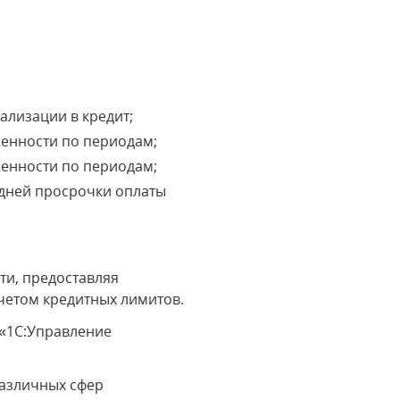
ализации в кредит;
женности по периодам;
женности по периодам;
едней просрочки оплаты
ти, предоставляя
четом кредитных лимитов.
 «1С:Управление
различных сфер