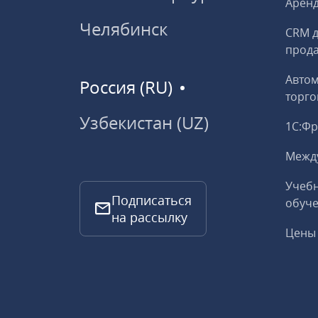
Аренд
Челябинск
CRM д
прод
Авто
Россия (RU)
торго
Узбекистан (UZ)
1С:Ф
Межд
Учебн
Подписаться
обуче
на рассылку
Цены 