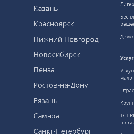
Литер
Казань
Беспл
Красноярск
решен
Демо 
Нижний Новгород
Новосибирск
Услу
Пенза
Услуг
малог
Ростов-на-Дону
Отрас
Рязань
Круп
Самара
1С:ER
прои
Санкт-Петербург