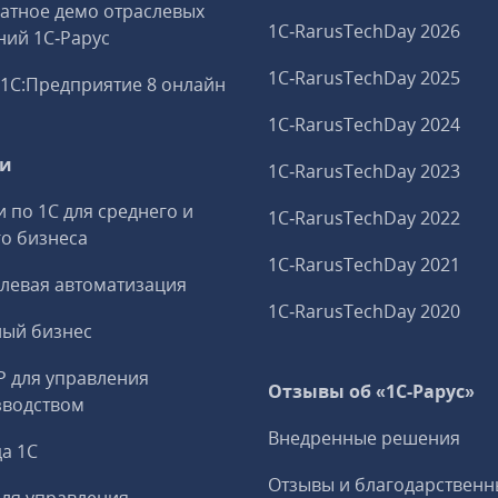
атное демо отраслевых
1C‑RarusTechDay 2026
ий 1С‑Рарус
1C‑RarusTechDay 2025
1С:Предприятие 8 онлайн
1C‑RarusTechDay 2024
ги
1C‑RarusTechDay 2023
и по 1С для среднего и
1C‑RarusTechDay 2022
о бизнеса
1C‑RarusTechDay 2021
левая автоматизация
1C‑RarusTechDay 2020
ный бизнес
P для управления
Отзывы об «1С-Рарус»
зводством
Внедренные решения
а 1С
Отзывы и благодарственн