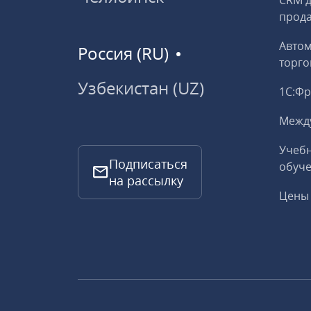
CRM д
прод
Авто
Россия (RU)
торго
Узбекистан (UZ)
1С:Ф
Межд
Учебн
Подписаться
обуче
на рассылку
Цены 