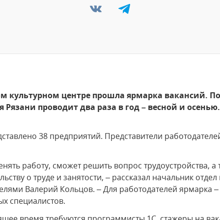
ом культурном центре прошла ярмарка вакансий. П
 Рязани проводит два раза в год – весной и осенью
ставлено 38 предприятий. Представители работодателей
менять работу, сможет решить вопрос трудоустройства, а
ьству о труде и занятости, – рассказал начальник отдел
елями Валерий Кольцов. – Для работодателей ярмарка 
х специалистов.
ящее время требуются программисты 1С, стажеры на ва