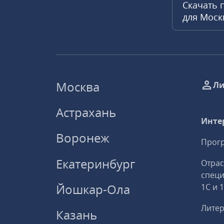
Скачать 
для Мос
Москва
Ли
Астрахань
Инте
Воронеж
Прогр
Екатеринбург
Отрас
спец
Йошкар-Ола
1С и 
Литер
Казань