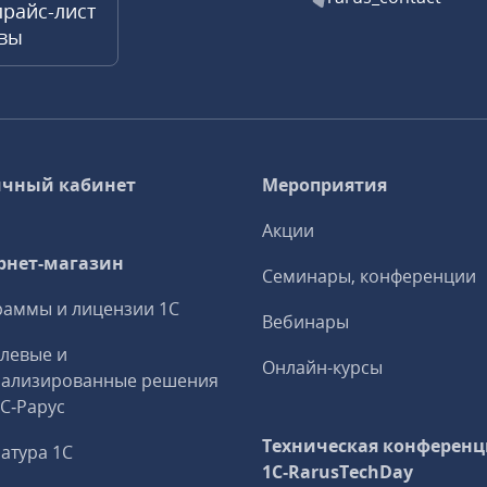
прайс-лист
квы
чный кабинет
Мероприятия
Акции
рнет-магазин
Семинары, конференции
аммы и лицензии 1С
Вебинары
левые и
Онлайн-курсы
иализированные решения
1С‑Рарус
Техническая конференц
атура 1С
1C‑RarusTechDay