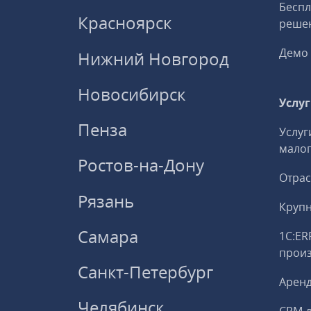
Беспл
Красноярск
решен
Демо 
Нижний Новгород
Новосибирск
Услу
Пенза
Услуг
малог
Ростов-на-Дону
Отрас
Рязань
Круп
Самара
1С:ER
прои
Санкт-Петербург
Аренд
Челябинск