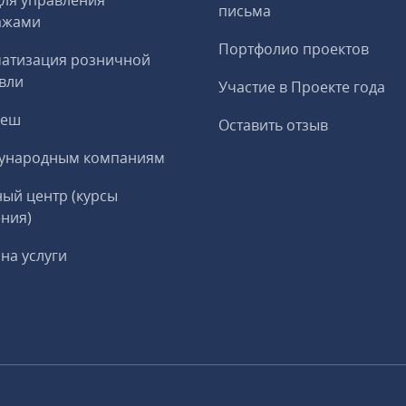
ля управления
письма
ажами
Портфолио проектов
матизация розничной
вли
Участие в Проекте года
реш
Оставить отзыв
ународным компаниям
ый центр (курсы
ния)
на услуги