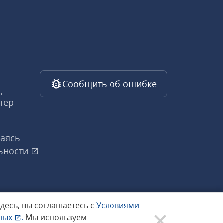
Сообщить об ошибке
,
тер
ваясь
ьности
здесь, вы соглашаетесь с
Условиями
нных
.
Мы используем