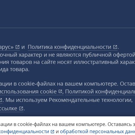
арус»
и
Политика конфиденциальности
.
вочный характер и не являются публичной офертой
ния товаров на сайте носят иллюстративный харак
ида товара.
ции в cookie‑файлах на вашем компьютере. Оста
использования
cookie
,
Политикой конфиденциал
. Мы используем Рекомендательные технологии,
ссылке
.
ации в cookie‑файлах на вашем компьютере.
Оставаясь 
конфиденциальности
и
обработкой персональных да
а защищены.