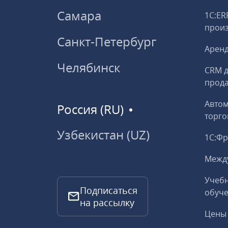
Самара
1С:ER
прои
Санкт-Петербург
Аренд
Челябинск
CRM д
прод
Авто
Россия (RU)
торго
Узбекистан (UZ)
1С:Ф
Межд
Учебн
Подписаться
обуче
на рассылку
Цены 