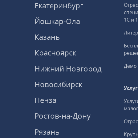
Екатеринбург
Отрас
спец
Йошкар-Ола
1С и 
Литер
Казань
Беспл
Красноярск
решен
Демо 
Нижний Новгород
Новосибирск
Услу
Пенза
Услуг
малог
Ростов-на-Дону
Отрас
Рязань
Круп