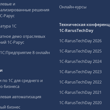
левые и
Онлайн-курсы
иализированные решения
1С‑Рарус
Техническая конференц
атура 1С
1C‑RarusTechDay
атное демо отраслевых
1C‑RarusTechDay 2026
ий 1С‑Рарус
1C‑RarusTechDay 2025
1С:Предприятие 8 онлайн
1C‑RarusTechDay 2024
ги
1C‑RarusTechDay 2023
и по 1С для среднего и
1C‑RarusTechDay 2022
о бизнеса
1C‑RarusTechDay 2021
левая автоматизация
1C‑RarusTechDay 2020
ный бизнес