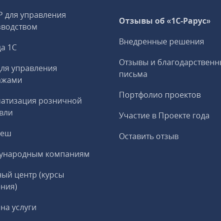
P для управления
Отзывы об «1С-Рарус»
зводством
Внедренные решения
а 1С
Отзывы и благодарственн
ля управления
письма
ажами
Портфолио проектов
матизация розничной
вли
Участие в Проекте года
реш
Оставить отзыв
ународным компаниям
ый центр (курсы
ния)
на услуги