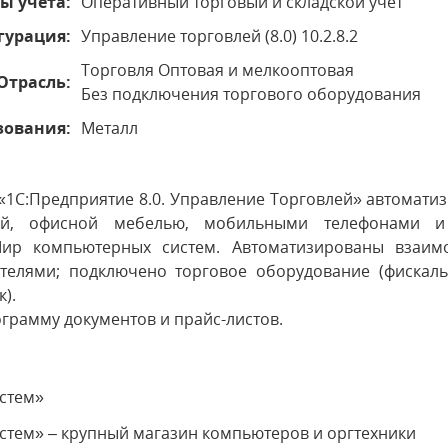
ы учета:
Оперативный торговый и складской учет
гурация:
Управление торговлей (8.0) 10.2.8.2
Торговля Оптовая и мелкооптовая
Отрасль:
Без подключения торгового оборудования
зования:
Металл
1С:Предприятие 8.0. Управление Торговлей» автомати
кой, офисной мебелью, мобильными телефонами и
ир компьютерных систем. Автоматизированы взаимо
телями; подключено торговое оборудование (фискаль
к).
ограмму документов и прайс-листов.
стем»
тем» – крупный магазин компьютеров и оргтехники