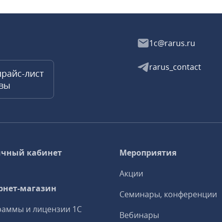
1c@rarus.ru
rarus_contact
прайс-лист
квы
чный кабинет
Мероприятия
Акции
рнет-магазин
Семинары, конференции
аммы и лицензии 1С
Вебинары