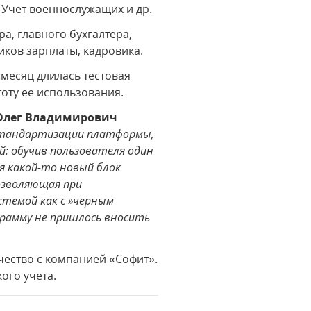
 Учет военнослужащих и др.
а, главного бухгалтера,
иков зарплаты, кадровика.
 месяц длилась тестовая
оту ее использования.
 Олег Владимирович
е стандартизации платформы,
: обучив пользователя один
ся какой-то новый блок
озволяющая при
стемой как с »черным
грамму не пришлось вносить
чество с компанией «Софит».
ого учета.