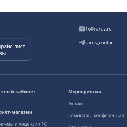
1c@rarus.ru
rarus_contact
прайс-лист
квы
чный кабинет
Мероприятия
Акции
рнет-магазин
Семинары, конференции
аммы и лицензии 1С