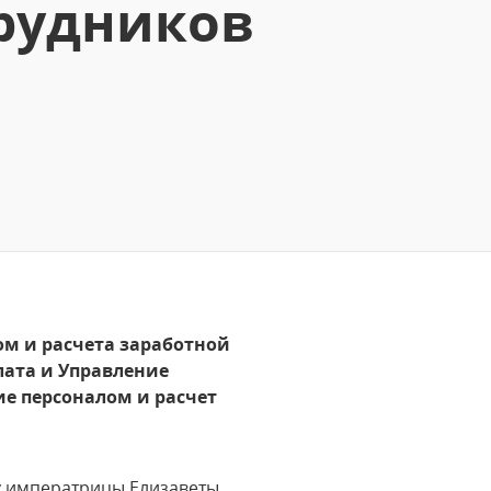
рудников
м и расчета заработной
лата и Управление
е персоналом и расчет
у императрицы Елизаветы,