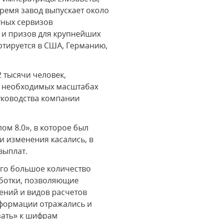
ремя завод выпускает около
тных сервизов
 и призов для крупнейших
ртируется в США, Германию,
 тысячи человек,
в необходимых масштабах
руководства компании
ом 8.0», в которое был
и изменения касались, в
выплат.
его большое количество
ботки, позволяющие
ний и видов расчетов
нформации отражались и
зать» к шифрам