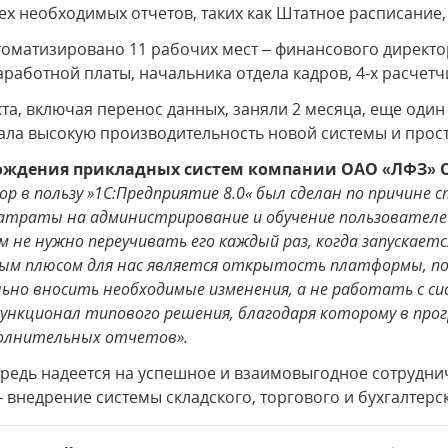
ех необходимых отчетов, таких как Штатное расписание,
оматизировано 11 рабочих мест – финансового директор
аработной платы, начальника отдела кадров, 4-х расчетч
та, включая перенос данных, заняли 2 месяца, еще один
зала высокую производительность новой системы и прост
вождения прикладных систем компании ОАО «ЛФЗ»
р в пользу »1С:Предприятие 8.0« был сделан по причин
траты на администрирование и обучение пользователей
м не нужно переучивать его каждый раз, когда запускает
ным плюсом для нас является открытость платформы, п
но вносить необходимые изменения, а не работать с си
функционал типового решения, благодаря которому в про
полнительных отчетов».
редь надеется на успешное и взаимовыгодное сотрудни
внедрение системы складского, торгового и бухгалтерск