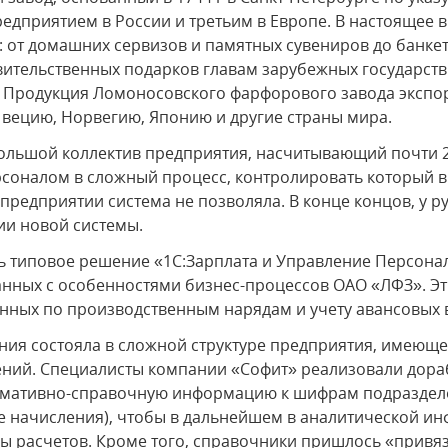
дприятием в России и третьим в Европе. В настоящее в
 от домашних сервизов и памятных сувениров до банке
вительственных подарков главам зарубежных государств
. Продукция Ломоносовского фарфорового завода экспо
вецию, Норвегию, Японию и другие страны мира.
ольшой коллектив предприятия, насчитывающий почти 2
соналом в сложный процесс, контролировать который 
предприятии система не позволяла. В конце концов, у 
ии новой системы.
ь типовое решение «1С:Зарплата и Управление Персонал
анных с особенностями бизнес-процессов ОАО «ЛФЗ». Эт
анных по производственным нарядам и учету авансовых 
ния состояла в сложной структуре предприятия, имеющ
ний. Специалисты компании «Софит» реализовали дора
рмативно-справочную информацию к шифрам подразделе
е начисления), чтобы в дальнейшем в аналитической и
ды расчетов. Кроме того, справочники пришлось «привя