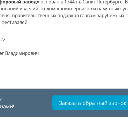
форовый завод»
основан в 1744 г в Санкт-Петербурге.
нований изделий: от домашних сервизов и памятных су
овня, правительственных подарков главам зарубежных г
 фестивалей.
 22
лег Владимирович
?
Заказать обратный звонок
 нами!