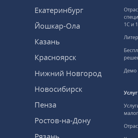
Екатеринбург
Отрас
спец
Йошкар-Ола
1С и 
Литер
Казань
Беспл
Красноярск
решен
Демо 
Нижний Новгород
Новосибирск
Услу
Пенза
Услуг
малог
Ростов-на-Дону
Отрас
Рязань