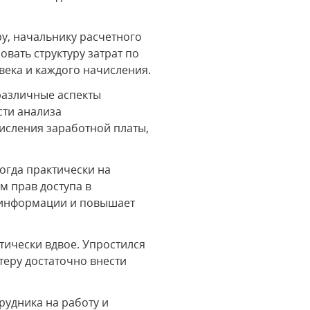
ру, начальнику расчетного
вать структуру затрат по
века и каждого начисления.
различные аспекты
сти анализа
числения заработной платы,
огда практически на
м прав доступа в
у информации и повышает
тически вдвое. Упростился
теру достаточно внести
рудника на работу и