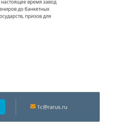
 В настоящее время завод
вениров до банкетных
осударств, призов для
1c@rarus.ru