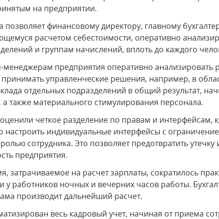
ринятым на предприятии.
а позволяет финансовому директору, главному бухгалте
ающемуся расчетом себестоимости, оперативно анализиро
зделений и группам начислений, вплоть до каждого чело
оп-менеджерам предприятия оперативно анализировать 
 принимать управленческие решения, например, в обла
вклада отдельных подразделений в общий результат, на
 а также материального стимулирования персонала.
ценили четкое разделение по правам и интерфейсам, к
о настроить индивидуальные интерфейсы с ограничение
 ролью сотрудника. Это позволяет предотвратить утечк
сть предприятия.
мя, затрачиваемое на расчет зарплаты, сократилось прак
и у работников ночных и вечерних часов работы. Бухгал
 сама производит дальнейший расчет.
матизирован весь кадровый учет, начиная от приема сот