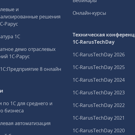
Вебинары
левые и
Онлайн-курсы
иализированные решения
1С‑Рарус
Техническая конференц
атура 1С
1C‑RarusTechDay
атное демо отраслевых
1C‑RarusTechDay 2026
ий 1С‑Рарус
1C‑RarusTechDay 2025
1С:Предприятие 8 онлайн
1C‑RarusTechDay 2024
ги
1C‑RarusTechDay 2023
и по 1С для среднего и
1C‑RarusTechDay 2022
о бизнеса
1C‑RarusTechDay 2021
левая автоматизация
1C‑RarusTechDay 2020