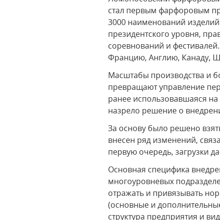
стал первым фарфоровым пре
3000 наименований изделий:
президентского уровня, пра
соревнований и фестивалей
Францию, Англию, Канаду, Ш
Масштабы производства и б
превращают управление пер
ранее использовавшаяся на 
назрело решение о внедрен
За основу было решено взят
внесен ряд изменений, связ
первую очередь, загрузки д
Основная специфика внедре
многоуровневых подразделе
отражать и привязывать но
(основные и дополнительны
структура предприятия и ви