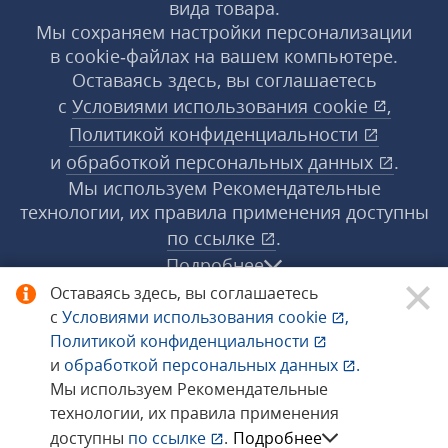
вида товара.
Мы сохраняем настройки персонализации
в cookie‑файлах на вашем компьютере.
Оставаясь здесь, вы соглашаетесь
с
Условиями использования
cookie
,
Политикой конфиденциальности
и
обработкой персональных данных
.
Мы используем Рекомендательные
технологии, их правила применения доступны
по ссылке
.
Подробнее
Оставаясь здесь, вы соглашаетесь
с
Условиями использования
cookie
,
© 1998−2026 «1С‑Рарус» ®. Все права
Политикой конфиденциальности
защищены.
и
обработкой персональных данных
.
Мы используем Рекомендательные
технологии, их правила применения
Сообщить об ошибке
доступны
по ссылке
.
Подробнее