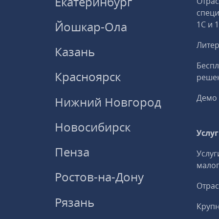
Екатеринбург
Отрас
спец
Йошкар-Ола
1С и 
Литер
Казань
Беспл
Красноярск
решен
Демо 
Нижний Новгород
Новосибирск
Услу
Пенза
Услуг
малог
Ростов-на-Дону
Отрас
Рязань
Круп