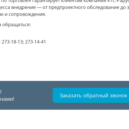
 по торговле» гарантирует клиентам компании «1С-Рару
цесса внедрения — от предпроектного обследование до з
ю и сопровождения.
а обращаться:
; 273-18-13; 273-14-41
?
Заказать обратный звонок
 нами!