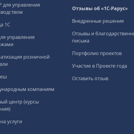
P для управления
Отзывы об «1С-Рарус»
зводством
Внедренные решения
а 1С
Отзывы и благодарственн
ля управления
письма
ажами
Портфолио проектов
матизация розничной
вли
Участие в Проекте года
реш
Оставить отзыв
ународным компаниям
ый центр (курсы
ния)
на услуги