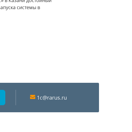
с» в Казани достойный
апуска системы в
1c@rarus.ru