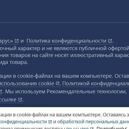
арус»
и
Политика конфиденциальности
.
вочный характер и не являются публичной офертой
ния товаров на сайте носят иллюстративный харак
ида товара.
ции в cookie‑файлах на вашем компьютере. Оста
использования
cookie
,
Политикой конфиденциал
. Мы используем Рекомендательные технологии,
ссылке
.
ации в cookie‑файлах на вашем компьютере.
Оставаясь 
конфиденциальности
и
обработкой персональных да
а защищены.
равила применения доступны
по ссылке
.
Подробнее