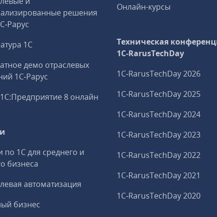
левые и
Онлайн-курсы
иализированные решения
1С‑Рарус
Техническая конференц
атура 1С
1C‑RarusTechDay
атное демо отраслевых
1C‑RarusTechDay 2026
ий 1С‑Рарус
1C‑RarusTechDay 2025
1С:Предприятие 8 онлайн
1C‑RarusTechDay 2024
ги
1C‑RarusTechDay 2023
и по 1С для среднего и
1C‑RarusTechDay 2022
о бизнеса
1C‑RarusTechDay 2021
левая автоматизация
1C‑RarusTechDay 2020
ный бизнес