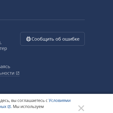
Сообщить об ошибке
,
тер
ваясь
ьности
здесь, вы соглашаетесь с
Условиями
нных
.
Мы используем