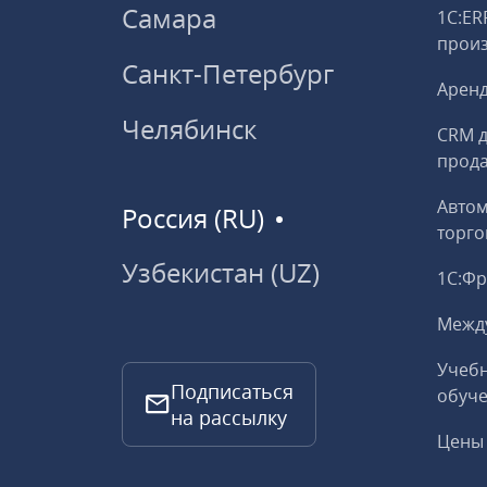
Самара
1С:ER
прои
Санкт-Петербург
Аренд
Челябинск
CRM д
прод
Авто
Россия (RU)
торго
Узбекистан (UZ)
1С:Ф
Межд
Учебн
Подписаться
обуче
на рассылку
Цены 