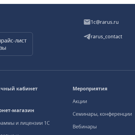
1c@rarus.ru
rarus_contact
прайс-лист
квы
чный кабинет
Мероприятия
Акции
рнет-магазин
Семинары, конференции
аммы и лицензии 1С
Вебинары