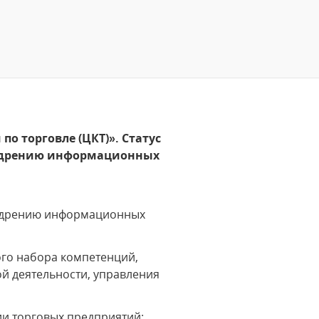
о торговле (ЦКТ)». Статус
недрению информационных
недрению информационных
ого набора компетенций,
й деятельности, управления
ии торговых предприятий: