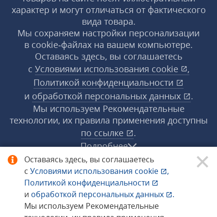
характер и могут отличаться от фактического
вида товара.
Мы сохраняем настройки персонализации
в cookie‑файлах на вашем компьютере.
Оставаясь здесь, вы соглашаетесь
с
Условиями использования
cookie
,
Политикой конфиденциальности
и
обработкой персональных данных
.
Мы используем Рекомендательные
технологии, их правила применения доступны
по ссылке
.
Подробнее
Оставаясь здесь, вы соглашаетесь
с
Условиями использования
cookie
,
© 1998−2026 «1С‑Рарус» ®. Все права
Политикой конфиденциальности
защищены.
и
обработкой персональных данных
.
Мы используем Рекомендательные