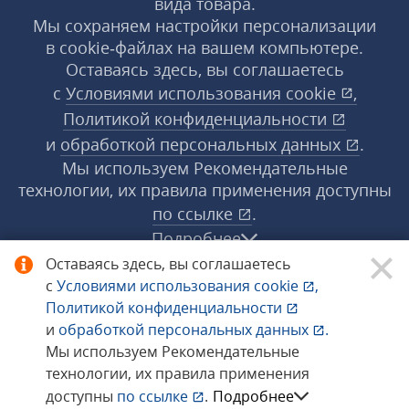
вида товара.
Мы сохраняем настройки персонализации
в cookie‑файлах на вашем компьютере.
Оставаясь здесь, вы соглашаетесь
с
Условиями использования
cookie
,
Политикой конфиденциальности
и
обработкой персональных данных
.
Мы используем Рекомендательные
технологии, их правила применения доступны
по ссылке
.
Подробнее
Оставаясь здесь, вы соглашаетесь
с
Условиями использования
cookie
,
© 1998−2026 «1С‑Рарус» ®. Все права
Политикой конфиденциальности
защищены.
и
обработкой персональных данных
.
Мы используем Рекомендательные
технологии, их правила применения
Сообщить об ошибке
доступны
по ссылке
.
Подробнее