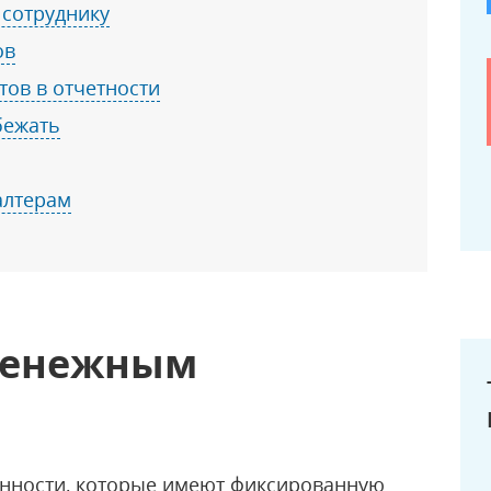
сотруднику
ов
ов в отчетности
бежать
алтерам
 денежным
енности, которые имеют фиксированную