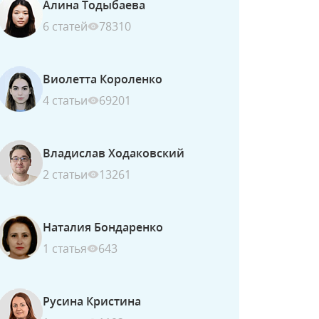
Алина Тодыбаева
6 статей
78310
Виолетта Короленко
4 статьи
69201
Владислав Ходаковский
2 статьи
13261
Наталия Бондаренко
1 статья
643
Русина Кристина