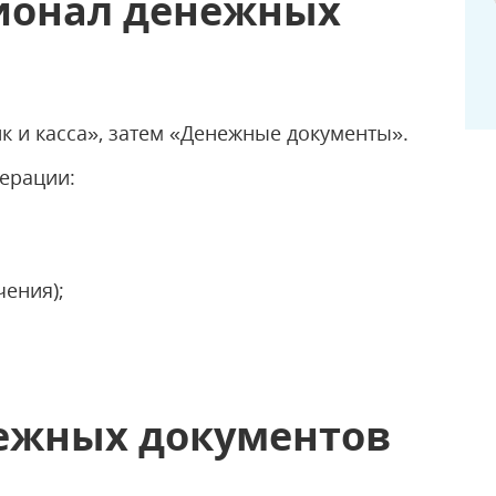
ионал денежных
к и касса», затем «Денежные документы».
ерации:
чения);
ежных документов