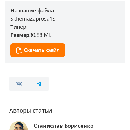
Название файла
SkhemaZaprosa1S
Тип
epf
Размер
30.88 МБ
Скачать файл
Авторы статьи
Станислав Борисенко