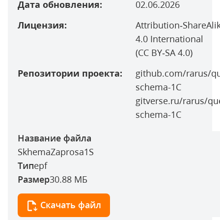
Дата обновления:
02.06.2026
Лицензия:
Attribution‑ShareAli
4.0 International
(CC BY‑SA 4.0)
Репозитории проекта:
github.com/rarus/qu
schema-1С
gitverse.ru/rarus/qu
schema-1С
Название файла
SkhemaZaprosa1S
Тип
epf
Размер
30.88 МБ
Скачать файл