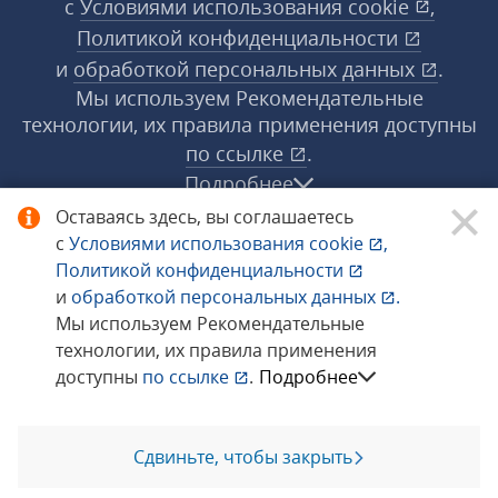
с
Условиями использования
cookie
,
Политикой конфиденциальности
и
обработкой персональных данных
.
Мы используем Рекомендательные
технологии, их правила применения доступны
по ссылке
.
Подробнее
Оставаясь здесь, вы соглашаетесь
с
Условиями использования
cookie
,
© 1998−2026 «1С‑Рарус» ®. Все права
Политикой конфиденциальности
защищены.
и
обработкой персональных данных
.
Мы используем Рекомендательные
технологии, их правила применения
Сообщить об ошибке
доступны
по ссылке
.
Подробнее
Сдвиньте, чтобы закрыть
Позвоните мне