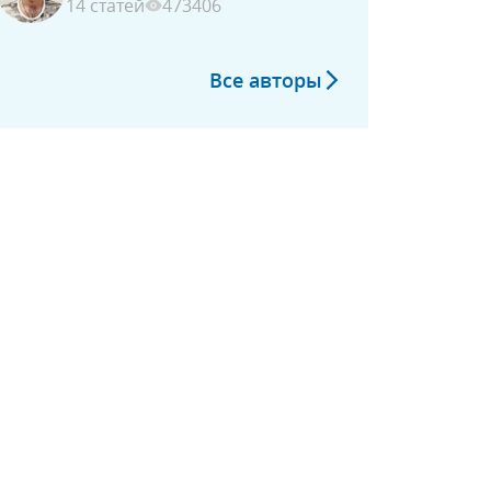
14 статей
473406
Все авторы