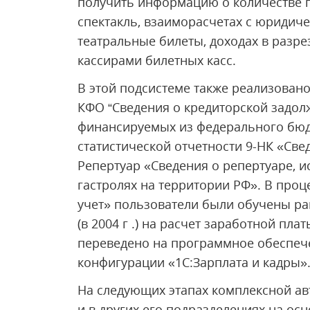
получить информацию о количестве 
спектакль, взаиморасчетах с юридич
театральные билеты, доходах в разре
кассирами билетных касс.
В этой подсистеме также реализован
КФО “Сведения о кредиторской задо
финансируемых из федерального бюдж
статистической отчетности 9-НК «Свед
Репертуар «Сведения о репертуаре, и
гастролях на территории РФ». В проц
учет» пользователи были обучены р
(в 2004 г .) на расчет заработной пл
переведено на программное обеспеч
конфигурации «1С:Зарплата и кадры»
На следующих этапах комплексной ав
и в других его подразделениях на ос