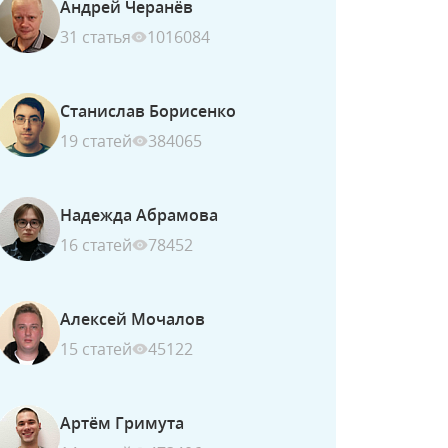
Андрей Черанёв
31 статья
1016084
Станислав Борисенко
19 статей
384065
Надежда Абрамова
16 статей
78452
Алексей Мочалов
15 статей
45122
Артём Гримута