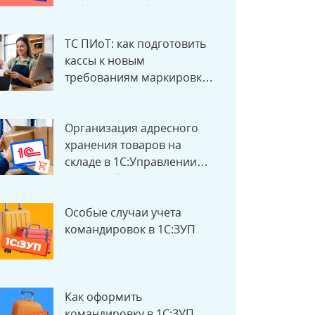
избежать ошибок
ТС ПИоТ: как подготовить
кассы к новым
требованиям маркировки с
1 июля 2026 года
Организация адресного
хранения товаров на
складе в 1С:Управлении
торговлей
Особые случаи учета
командировок в 1С:ЗУП
Как оформить
командировку в 1С:ЗУП