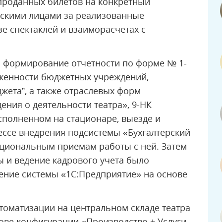
проданных билетов на конкретный
ескими лицами за реализованные
зе спектаклей и взаиморасчетах с
о формирование отчетности по форме № 1-
лженности бюджетных учреждений,
ета”, а также отраслевых форм
ения о деятельности театра», 9-НК
сполненном на стационаре, выезде и
ессе внедрения подсистемы «Бухгалтерский
ациональным приемам работы с ней. Затем
аты и ведение кадрового учета было
ение системы «1С:Предприятие» на основе
.
томатизации на центральном складе театра
нове конфигурации «Производство + Услуги