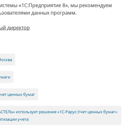
истемы «1С:Предприятие 8», мы рекомендуем
ользователями данных программ.
ый директор
Москва
умаги
Учет ценных бумаг
СТЕЛЬ» использует решение «1C-Рарус:Учет ценных бумаг»
атизации учета