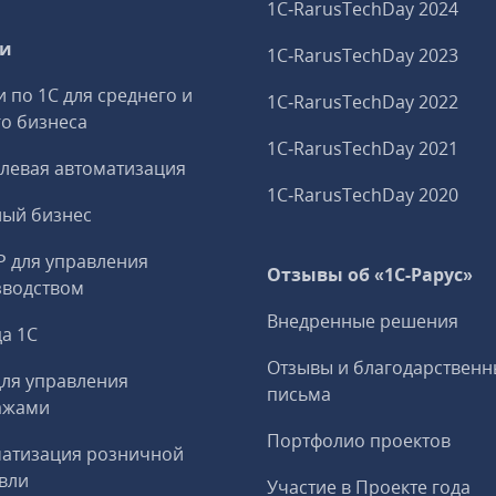
1C‑RarusTechDay 2024
ги
1C‑RarusTechDay 2023
и по 1С для среднего и
1C‑RarusTechDay 2022
о бизнеса
1C‑RarusTechDay 2021
левая автоматизация
1C‑RarusTechDay 2020
ный бизнес
P для управления
Отзывы об «1С-Рарус»
зводством
Внедренные решения
а 1С
Отзывы и благодарственн
ля управления
письма
ажами
Портфолио проектов
матизация розничной
вли
Участие в Проекте года