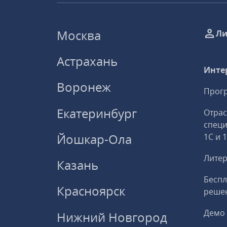
Москва
Ли
Астрахань
Инте
Воронеж
Прогр
Екатеринбург
Отрас
спец
Йошкар-Ола
1С и 
Литер
Казань
Беспл
Красноярск
решен
Демо 
Нижний Новгород