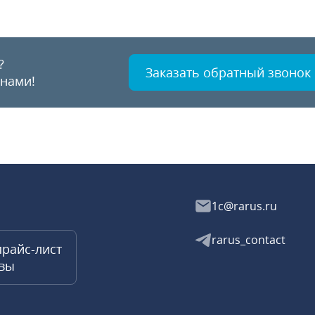
?
Заказать обратный звонок
 нами!
1c@rarus.ru
rarus_contact
прайс-лист
квы