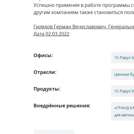
Успешно применяя в работе программы с
другим компаниям также становиться п
Гилядов Герман Вячеславович, Генеральн
Дата 02.03.2022
Офисы:
1С-Рарус 
Отрасли:
Ценные б
Продукты:
1С-Рарус:
Внедрённые решения:
«ГРАНД КА
для автом