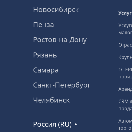
Новосибирск
Услу
Пенза
Услуг
малог
Ростов-на-Дону
Отрас
Рязань
Круп
Самара
1С:ER
прои
Санкт-Петербург
Аренд
Челябинск
CRM д
прод
Авто
Россия (RU)
торго