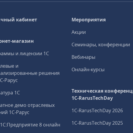
чный кабинет
Мероприятия
Акции
рнет-магазин
Семинары, конференции
аммы и лицензии 1С
Вебинары
левые и
Онлайн-курсы
иализированные решения
1С‑Рарус
Техническая конференц
атура 1С
1C‑RarusTechDay
атное демо отраслевых
1C‑RarusTechDay 2026
ий 1С‑Рарус
1C‑RarusTechDay 2025
1С:Предприятие 8 онлайн