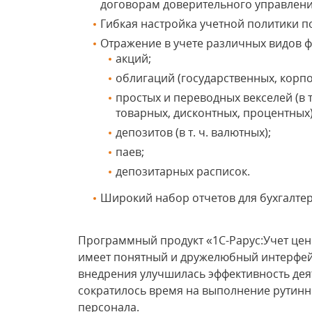
договорам доверительного управлени
Гибкая настройка учетной политики п
Отражение в учете различных видов 
акций;
облигаций (государственных, корпо
простых и переводных векселей (в т
товарных, дисконтных, процентных)
депозитов (в т. ч. валютных);
паев;
депозитарных расписок.
Широкий набор отчетов для бухгал
Программный продукт «1С-Рарус:Учет ценн
имеет понятный и дружелюбный интерфейс,
внедрения улучшилась эффективность дея
сократилось время на выполнение рутинн
персонала.