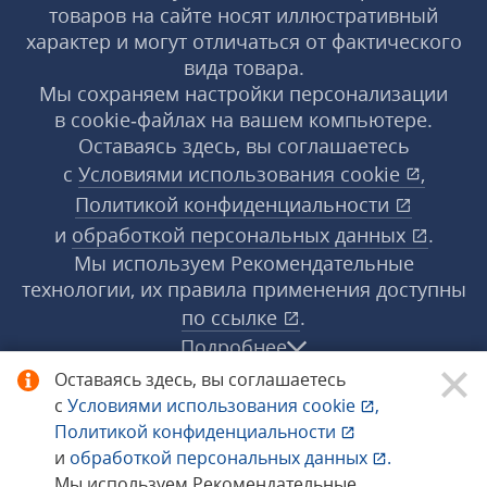
товаров на сайте носят иллюстративный
характер и могут отличаться от фактического
вида товара.
Мы сохраняем настройки персонализации
в cookie‑файлах на вашем компьютере.
Оставаясь здесь, вы соглашаетесь
с
Условиями использования
cookie
,
Политикой конфиденциальности
и
обработкой персональных данных
.
Мы используем Рекомендательные
технологии, их правила применения доступны
по ссылке
.
Подробнее
Оставаясь здесь, вы соглашаетесь
с
Условиями использования
cookie
,
© 1998−2026 «1С‑Рарус» ®. Все права
Политикой конфиденциальности
защищены.
и
обработкой персональных данных
.
Мы используем Рекомендательные