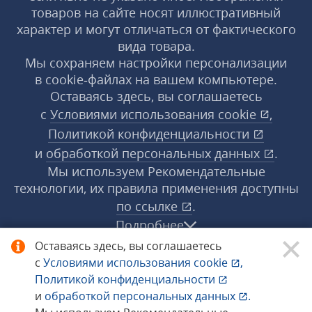
товаров на сайте носят иллюстративный
характер и могут отличаться от фактического
вида товара.
Мы сохраняем настройки персонализации
в cookie‑файлах на вашем компьютере.
Оставаясь здесь, вы соглашаетесь
с
Условиями использования
cookie
,
Политикой конфиденциальности
и
обработкой персональных данных
.
Мы используем Рекомендательные
технологии, их правила применения доступны
по ссылке
.
Подробнее
Оставаясь здесь, вы соглашаетесь
с
Условиями использования
cookie
,
© 1998−2026 «1С‑Рарус» ®. Все права
Политикой конфиденциальности
защищены.
и
обработкой персональных данных
.