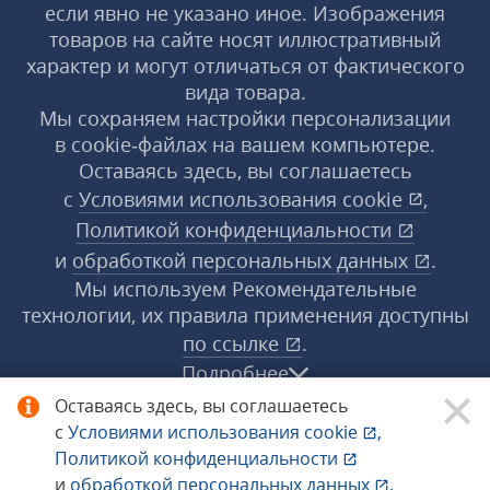
если явно не указано иное. Изображения
товаров на сайте носят иллюстративный
характер и могут отличаться от фактического
вида товара.
Мы сохраняем настройки персонализации
в cookie‑файлах на вашем компьютере.
Оставаясь здесь, вы соглашаетесь
с
Условиями использования
cookie
,
Политикой конфиденциальности
и
обработкой персональных данных
.
Мы используем Рекомендательные
технологии, их правила применения доступны
по ссылке
.
Подробнее
Оставаясь здесь, вы соглашаетесь
с
Условиями использования
cookie
,
© 1998−2026 «1С‑Рарус» ®. Все права
Политикой конфиденциальности
защищены.
и
обработкой персональных данных
.