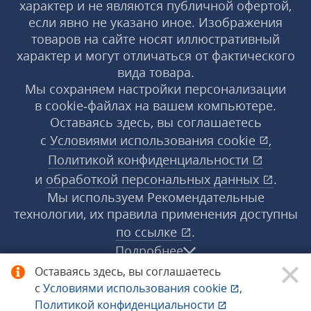
характер и не являются публичной офертой,
если явно не указано иное. Изображения
товаров на сайте носят иллюстративный
характер и могут отличаться от фактического
вида товара.
Мы сохраняем настройки персонализации
в cookie‑файлах на вашем компьютере.
Оставаясь здесь, вы соглашаетесь
с
Условиями использования
cookie
,
Политикой конфиденциальности
и
обработкой персональных данных
.
Мы используем Рекомендательные
технологии, их правила применения доступны
по ссылке
.
Подробнее
Оставаясь здесь, вы соглашаетесь
с
Условиями использования
cookie
,
© 1998−2026 «1С‑Рарус» ®. Все права
Политикой конфиденциальности
защищены.