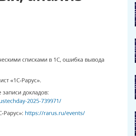
ческими списками в 1С, ошибка вывода
ист «1С‑Рарус».
 записи докладов:
rustechday-2025-739971/
С‑Рарус»:
https://rarus.ru/events/