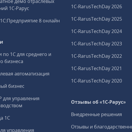
атное демо отраслевых
1C‑RarusTechDay 2026
ий 1С‑Рарус
1C‑RarusTechDay 2025
1С:Предприятие 8 онлайн
1C‑RarusTechDay 2024
ги
1C‑RarusTechDay 2023
и по 1С для среднего и
1C‑RarusTechDay 2022
о бизнеса
1C‑RarusTechDay 2021
левая автоматизация
1C‑RarusTechDay 2020
ный бизнес
P для управления
Отзывы об «1С-Рарус»
зводством
Внедренные решения
а 1С
Отзывы и благодарственн
ля управления