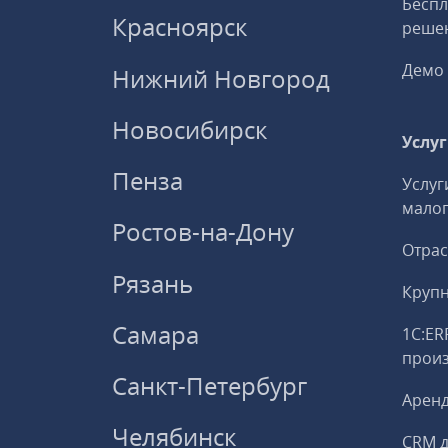
Беспл
Красноярск
решен
Демо 
Нижний Новгород
Новосибирск
Услу
Пенза
Услуг
малог
Ростов-на-Дону
Отрас
Рязань
Круп
Самара
1С:ER
прои
Санкт-Петербург
Аренд
Челябинск
CRM д