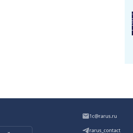
1c@rarus.ru
rarus_contact