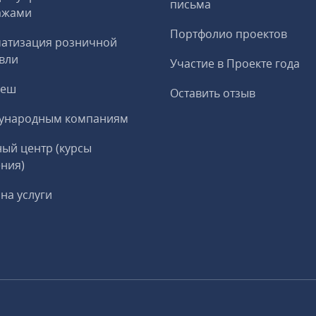
письма
ажами
Портфолио проектов
матизация розничной
вли
Участие в Проекте года
реш
Оставить отзыв
ународным компаниям
ый центр (курсы
ния)
на услуги