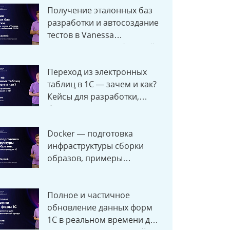
Получение эталонных баз
разработки и автосоздание
тестов в Vanessa
Automation из требований
СППР #RTD2025
Переход из электронных
таблиц в 1С — зачем и как?
Кейсы для разработки,
бюджетирования и KPI
RTD2025
Docker — подготовка
инфраструктуры сборки
образов, примеры
реализации для 1С
#RTD2025
Полное и частичное
обновление данных форм
1С в реальном времени для