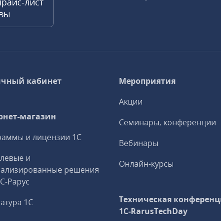
прайс-лист
квы
чный кабинет
Мероприятия
Акции
рнет-магазин
Семинары, конференции
аммы и лицензии 1С
Вебинары
левые и
Онлайн-курсы
иализированные решения
1С‑Рарус
Техническая конференц
атура 1С
1C‑RarusTechDay