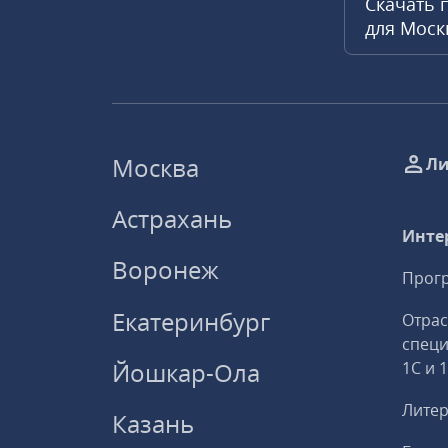
Скачать 
для Мос
Москва
Ли
Астрахань
Инте
Воронеж
Прогр
Екатеринбург
Отрас
спец
Йошкар-Ола
1С и 
Литер
Казань