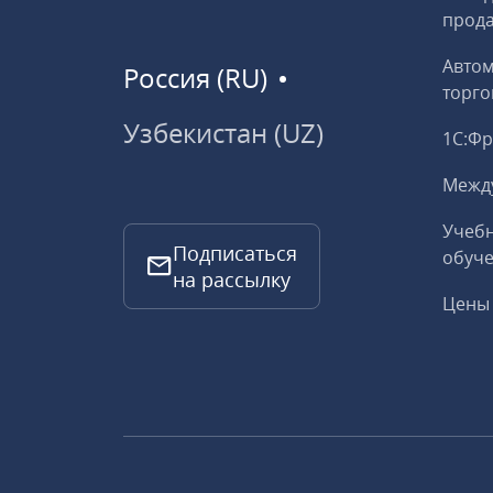
прод
Авто
Россия (RU)
торго
Узбекистан (UZ)
1С:Ф
Межд
Учебн
Подписаться
обуче
на рассылку
Цены 