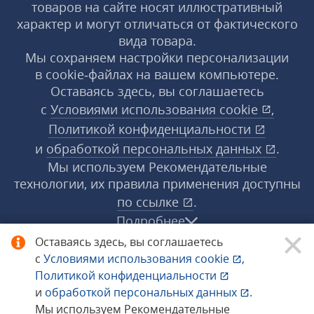
товаров на сайте носят иллюстративный
характер и могут отличаться от фактического
вида товара.
Мы сохраняем настройки персонализации
в cookie‑файлах на вашем компьютере.
Оставаясь здесь, вы соглашаетесь
с
Условиями использования
cookie
,
Политикой конфиденциальности
и
обработкой персональных данных
.
Мы используем Рекомендательные
технологии, их правила применения доступны
по ссылке
.
Подробнее
Оставаясь здесь, вы соглашаетесь
с
Условиями использования
cookie
,
© 1998−2026 «1С‑Рарус» ®. Все права
Политикой конфиденциальности
защищены.
и
обработкой персональных данных
.
Мы используем Рекомендательные