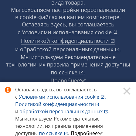
вида товара.
Мы сохраняем настройки персонализации
в cookie‑файлах на вашем компьютере.
Оставаясь здесь, вы соглашаетесь
с
Условиями использования
cookie
,
Политикой конфиденциальности
и
обработкой персональных данных
.
Мы используем Рекомендательные
технологии, их правила применения доступны
по ссылке
.
Подробнее
Оставаясь здесь, вы соглашаетесь
с
Условиями использования
cookie
,
© 1998−2026 «1С‑Рарус» ®. Все права
Политикой конфиденциальности
защищены.
и
обработкой персональных данных
.
Мы используем Рекомендательные
технологии, их правила применения
Сообщить об ошибке
доступны
по ссылке
.
Подробнее