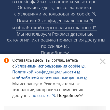
в cookie‑файлах на вашем компьютере.
Оставаясь здесь, вы соглашаетесь
с
Условиями использования
cookie
,
Политикой конфиденциальности
и
обработкой персональных данных
.
Мы используем Рекомендательные
технологии, их правила применения доступны
по ссылке
.
Подробнее
Оставаясь здесь, вы соглашаетесь
с
Условиями использования
cookie
,
© 1998−2026 «1С‑Рарус» ®. Все права
Политикой конфиденциальности
защищены.
и
обработкой персональных данных
.
Мы используем Рекомендательные
технологии, их правила применения
Сообщить об ошибке
доступны
по ссылке
.
Подробнее