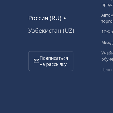
прод
Авто
Россия (RU)
торго
Узбекистан (UZ)
1С:Ф
Межд
Учебн
Подписаться
обуче
на рассылку
Цены 