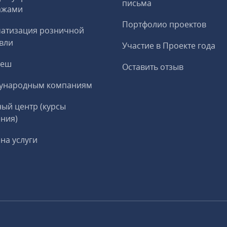
письма
ажами
Портфолио проектов
матизация розничной
вли
Участие в Проекте года
реш
Оставить отзыв
ународным компаниям
ый центр (курсы
ния)
на услуги