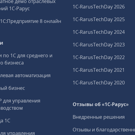
атное демо отраслевых
1C‑RarusTechDay 2026
ий 1С‑Рарус
1C‑RarusTechDay 2025
1С:Предприятие 8 онлайн
1C‑RarusTechDay 2024
ги
1C‑RarusTechDay 2023
и по 1С для среднего и
1C‑RarusTechDay 2022
о бизнеса
1C‑RarusTechDay 2021
левая автоматизация
1C‑RarusTechDay 2020
ный бизнес
P для управления
Отзывы об «1С-Рарус»
зводством
Внедренные решения
а 1С
Отзывы и благодарственн
ля управления