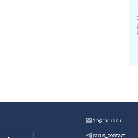
1c@rarus.ru
rarus_contact