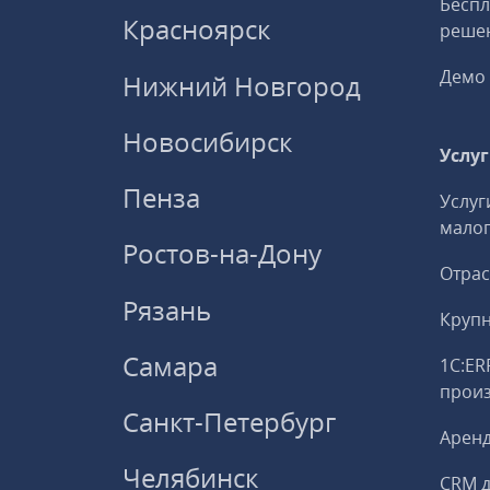
Беспл
Красноярск
решен
Демо 
Нижний Новгород
Новосибирск
Услу
Пенза
Услуг
малог
Ростов-на-Дону
Отрас
Рязань
Круп
Самара
1С:ER
прои
Санкт-Петербург
Аренд
Челябинск
CRM д