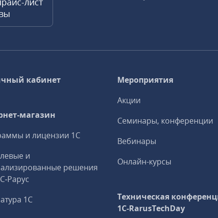
прайс-лист
квы
чный кабинет
Мероприятия
Акции
рнет-магазин
Семинары, конференции
аммы и лицензии 1С
Вебинары
левые и
Онлайн-курсы
иализированные решения
1С‑Рарус
Техническая конференц
атура 1С
1C‑RarusTechDay