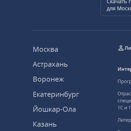
Скачать 
для Мос
Москва
Ли
Астрахань
Инте
Воронеж
Прогр
Екатеринбург
Отрас
спец
Йошкар-Ола
1С и 
Литер
Казань