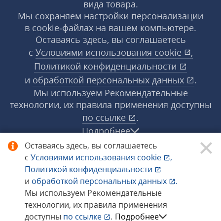
вида товара.
Мы сохраняем настройки персонализации
в cookie‑файлах на вашем компьютере.
Оставаясь здесь, вы соглашаетесь
с
Условиями использования
cookie
,
Политикой конфиденциальности
и
обработкой персональных данных
.
Мы используем Рекомендательные
технологии, их правила применения доступны
по ссылке
.
Подробнее
Оставаясь здесь, вы соглашаетесь
с
Условиями использования
cookie
,
© 1998−2026 «1С‑Рарус» ®. Все права
Политикой конфиденциальности
защищены.
и
обработкой персональных данных
.
Мы используем Рекомендательные
технологии, их правила применения
Сообщить об ошибке
доступны
по ссылке
.
Подробнее