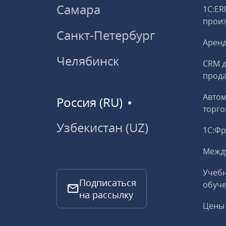
Самара
1С:ER
прои
Санкт-Петербург
Аренд
Челябинск
CRM д
прод
Авто
Россия (RU)
торго
Узбекистан (UZ)
1С:Ф
Межд
Учебн
Подписаться
обуче
на рассылку
Цены 