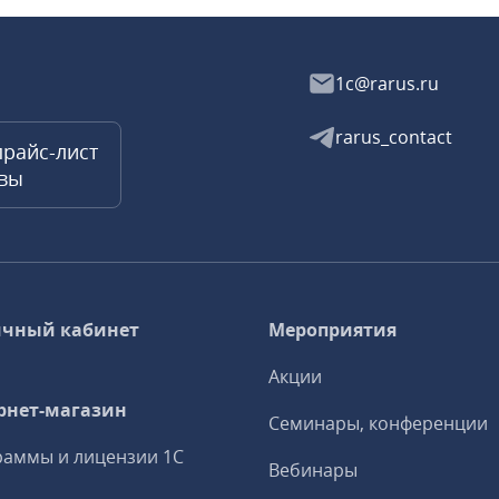
1c@rarus.ru
rarus_contact
прайс-лист
квы
чный кабинет
Мероприятия
Акции
рнет-магазин
Семинары, конференции
аммы и лицензии 1С
Вебинары