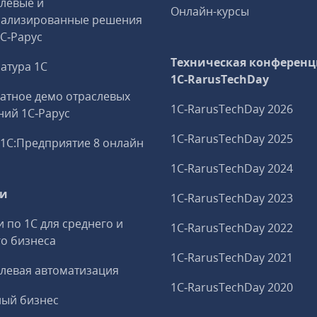
левые и
Онлайн-курсы
иализированные решения
1С‑Рарус
Техническая конференц
атура 1С
1C‑RarusTechDay
атное демо отраслевых
1C‑RarusTechDay 2026
ий 1С‑Рарус
1C‑RarusTechDay 2025
1С:Предприятие 8 онлайн
1C‑RarusTechDay 2024
ги
1C‑RarusTechDay 2023
и по 1С для среднего и
1C‑RarusTechDay 2022
о бизнеса
1C‑RarusTechDay 2021
левая автоматизация
1C‑RarusTechDay 2020
ный бизнес