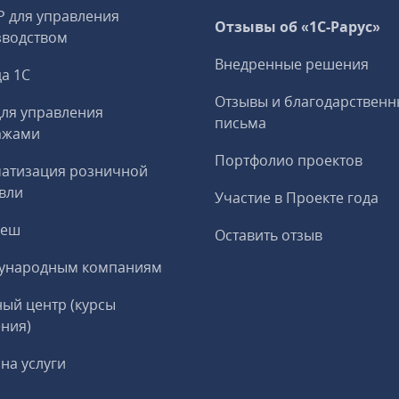
P для управления
Отзывы об «1С-Рарус»
зводством
Внедренные решения
а 1С
Отзывы и благодарственн
ля управления
письма
ажами
Портфолио проектов
матизация розничной
вли
Участие в Проекте года
реш
Оставить отзыв
ународным компаниям
ый центр (курсы
ния)
на услуги