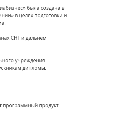
абизнес» была создана в
инии» в целях подготовки и
ма.
анах СНГ и дальнем
льного учреждения
ускникам дипломы,
ет программный продукт