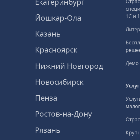
Екатеринбург
Отрас
спец
Йошкар-Ола
1С и 
Литер
Казань
Беспл
Красноярск
решен
Демо 
Нижний Новгород
Новосибирск
Услу
Пенза
Услуг
малог
Ростов-на-Дону
Отрас
Рязань
Круп