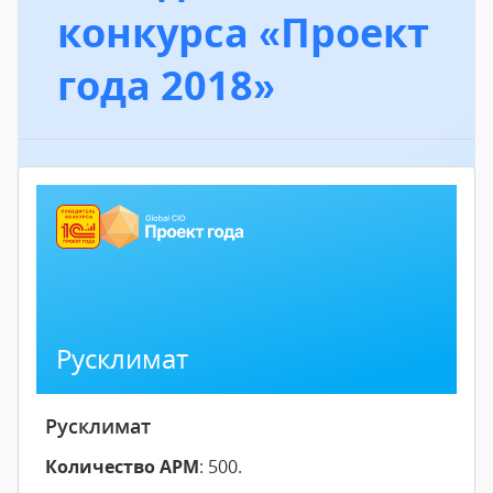
конкурса «Проект
года 2018»
Русклимат
Русклимат
Количество АРМ
: 500.