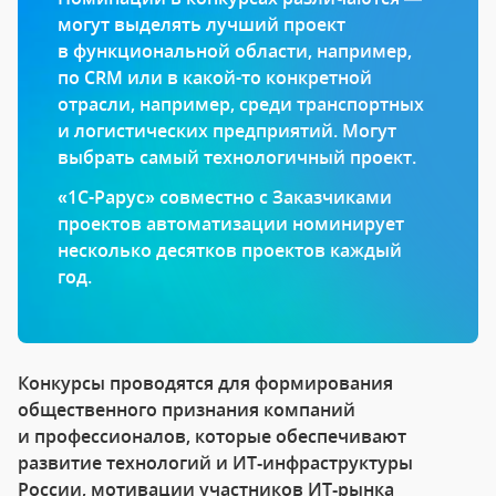
могут выделять лучший проект
в функциональной области, например,
по CRM или в какой-то конкретной
отрасли, например, среди транспортных
и логистических предприятий. Могут
выбрать самый технологичный проект.
«1С-Рарус» совместно с Заказчиками
проектов автоматизации номинирует
несколько десятков проектов каждый
год.
Конкурсы проводятся для формирования
общественного признания компаний
и профессионалов, которые обеспечивают
развитие технологий и ИТ‑инфраструктуры
России, мотивации участников ИТ‑рынка