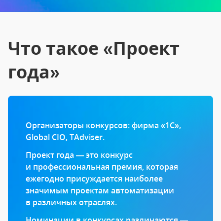
Что такое «Проект
года»
Организаторы конкурсов: фирма «1С»,
Global CIO, TAdviser.
Проект года — это конкурс
и профессиональная премия, которая
ежегодно присуждается наиболее
значимым проектам автоматизации
в различных отраслях.
Номинации в конкурсах различаются —