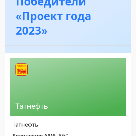
Победители
«Проект года
2023»
Татнефть
Татнефть
Количество АРМ
: 2030.