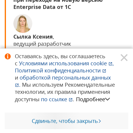
Enterprise Data от 1С
Сылка Ксения
,
ведущий разработчик
Оценить доклад
Оставаясь здесь, вы соглашаетесь
Задать вопрос по докладу
с
Условиями использования
cookie
,
Политикой конфиденциальности
и
обработкой персональных данных
.
Мы используем Рекомендательные
технологии, их правила применения
доступны
по ссылке
.
Подробнее
ЗАКРЫТИЕ
ЗАКРЫТИЕ 9-Й КОНФЕРЕНЦИИ
1C‑RARUSTECHDAY 2026
Сдвиньте, чтобы закрыть
Позвоните мне