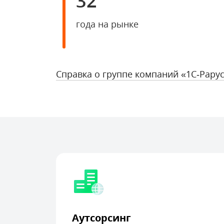
32
года на рынке
Справка о группе компаний «1С‑Рару
Аутсорсинг