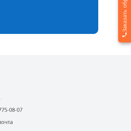
7
 775-08-07
почта