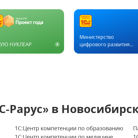
Министерство
КУЮ НУКЛЕАР
цифрового развития...
С-Рарус»
в Новосибирс
1С:Центр компетенции по образованию
П
1С:Центр компетенции по медицине
1