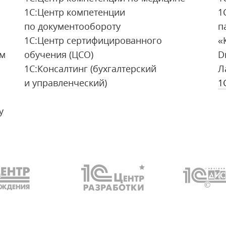
1С:Центр компетенции
1
по документообороту
п
1С:Центр сертифицированного
«
ым
обучения (ЦСО)
D
1С:Консалтинг (бухгалтерский
Л
и управленческий)
1
у