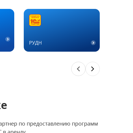
РУДН
Татнеф
ке
артнер по предоставлению программ
С в аренду