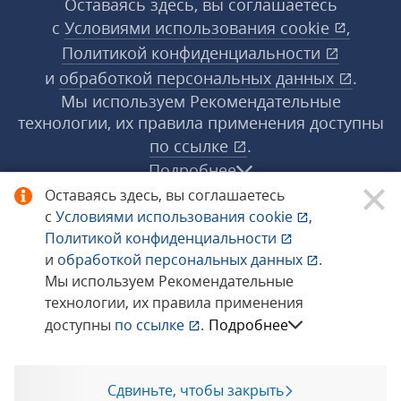
Оставаясь здесь, вы соглашаетесь
с
Условиями использования
cookie
,
Политикой конфиденциальности
и
обработкой персональных данных
.
Мы используем Рекомендательные
технологии, их правила применения доступны
по ссылке
.
Подробнее
Оставаясь здесь, вы соглашаетесь
с
Условиями использования
cookie
,
© 1998−2026 «1С‑Рарус» ®. Все права
Политикой конфиденциальности
защищены.
и
обработкой персональных данных
.
Мы используем Рекомендательные
технологии, их правила применения
Сообщить об ошибке
доступны
по ссылке
.
Подробнее
Сдвиньте, чтобы закрыть
Позвоните мне