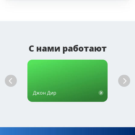
С нами работают
Шлюм
Джон Дир
Инк