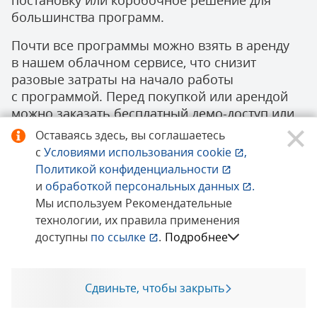
постановку или коробочное решение для
большинства программ.
Почти все программы можно взять в аренду
в нашем облачном сервисе, что снизит
разовые затраты на начало работы
с программой. Перед покупкой или арендой
можно заказать бесплатный демо-доступ или
получить бесплатный тестовый период
Оставаясь здесь, вы соглашаетесь
в аренде.
с
Условиями использования
cookie
,
Политикой конфиденциальности
Покупая у нас программу вы можете сразу
и
обработкой персональных данных
.
заказать внедрение. Мы вас
Мы используем Рекомендательные
проконсультируем, подберем необходимое
технологии, их правила применения
количество лицензий, расскажем о стоимости
доступны
по ссылке
.
Подробнее
поддержки и обновления.
Качество проводимых нами работ
Сдвиньте, чтобы закрыть
подтверждено сертификацией Системы
Позвоните мне
менеджмента качества ISO 9001:2015