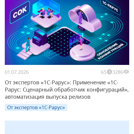
01.07.2026
65
3286
От экспертов «1С-Рарус»: Применение «1С-
Рарус: Сценарный обработчик конфигураций»,
автоматизация выпуска релизов
От экспертов «1С-Рарус»