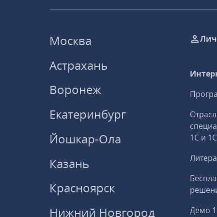
Москва
Лич
Астрахань
Интер
Воронеж
Програ
Екатеринбург
Отрасл
специ
Йошкар-Ола
1С и 1
Литера
Казань
Беспла
Красноярск
решени
Нижний Новгород
Демо 1