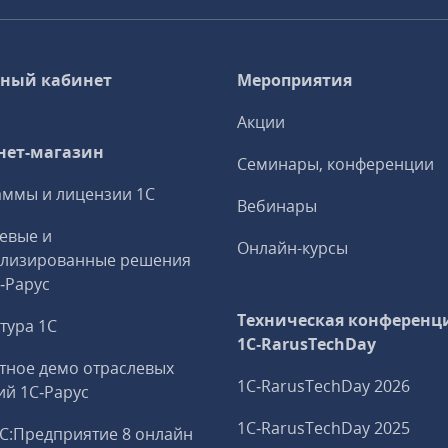
ный кабинет
Мероприятия
Акции
нет-магазин
Семинары, конференции
ммы и лицензии 1С
Вебинары
евые и
Онлайн-курсы
ализированные решения
С‑Рарус
Техническая конференц
тура 1С
1C‑RarusTechDay
тное демо отраслевых
1C‑RarusTechDay 2026
й 1С‑Рарус
1C‑RarusTechDay 2025
С:Предприятие 8 онлайн