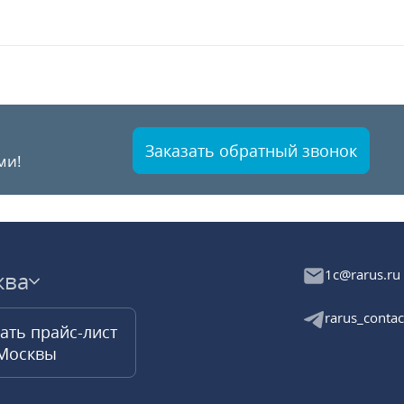
Заказать обратный звонок
ми!
1c@rarus.ru
ква
rarus_contac
ать прайс-лист
 Москвы