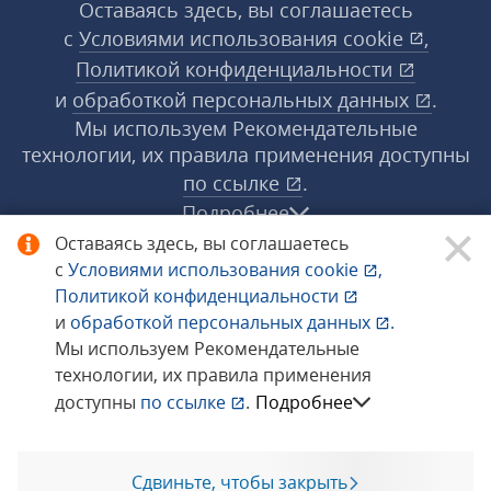
Оставаясь здесь, вы соглашаетесь
с
Условиями использования
cookie
,
Политикой конфиденциальности
и
обработкой персональных данных
.
Мы используем Рекомендательные
технологии, их правила применения доступны
по ссылке
.
Подробнее
Оставаясь здесь, вы соглашаетесь
с
Условиями использования
cookie
,
© 1998−2026 «1С‑Рарус» ®. Все права
Политикой конфиденциальности
защищены.
и
обработкой персональных данных
.
Мы используем Рекомендательные
технологии, их правила применения
Сообщить об ошибке
доступны
по ссылке
.
Подробнее
Сдвиньте, чтобы закрыть
Позвоните мне