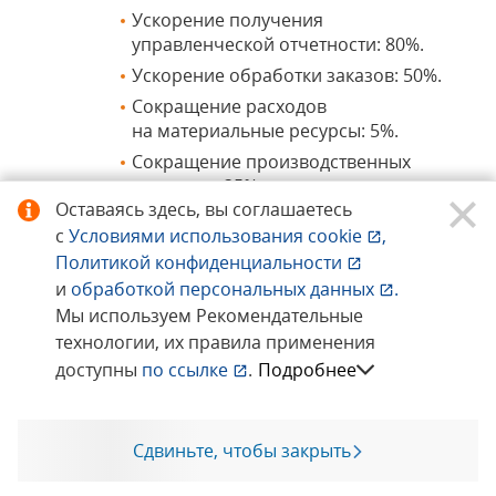
Ускорение получения
управленческой отчетности: 80%.
Ускорение обработки заказов: 50%.
Сокращение расходов
на материальные ресурсы: 5%.
Сокращение производственных
издержек: 25%.
Оставаясь здесь, вы соглашаетесь
Сокращение длительности простоев
с
Условиями использования
cookie
,
оборудования: 10%.
Политикой конфиденциальности
Снижение производственного
и
обработкой персональных данных
.
брака: 30%.
Мы используем Рекомендательные
технологии, их правила применения
Продукты 1С, внедренные
доступны
по ссылке
.
Подробнее
в ходе проекта:
Наименование продукта:
Сдвиньте, чтобы закрыть
Позвоните мне
«1С:Предприятие 8. Транспортная
логистика, экспедирование