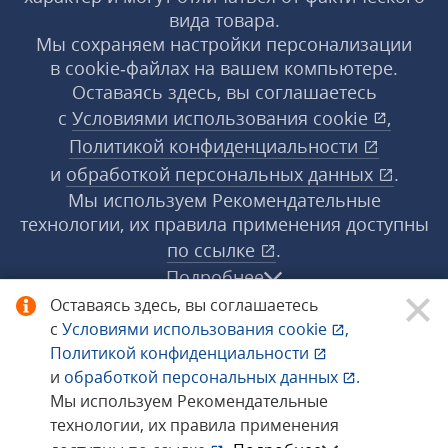
вида товара.
Мы сохраняем настройки персонализации
в cookie‑файлах на вашем компьютере.
Оставаясь здесь, вы соглашаетесь
с
Условиями использования
cookie
,
Политикой конфиденциальности
и
обработкой персональных данных
.
Мы используем Рекомендательные
технологии, их правила применения доступны
по ссылке
.
Подробнее
Оставаясь здесь, вы соглашаетесь
с
Условиями использования
cookie
,
© 1998−2026 «1С‑Рарус» ®. Все права
Политикой конфиденциальности
защищены.
и
обработкой персональных данных
.
Мы используем Рекомендательные
технологии, их правила применения
Сообщить об ошибке