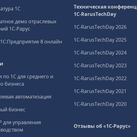
Техническая конференц
атура 1С
1C‑RarusTechDay
атное демо отраслевых
1C‑RarusTechDay 2026
ий 1С‑Рарус
1C‑RarusTechDay 2025
1С:Предприятие 8 онлайн
1C‑RarusTechDay 2024
ги
1C‑RarusTechDay 2023
и по 1С для среднего и
1C‑RarusTechDay 2022
о бизнеса
1C‑RarusTechDay 2021
левая автоматизация
1C‑RarusTechDay 2020
ный бизнес
P для управления
Отзывы об «1С-Рарус»
зводством