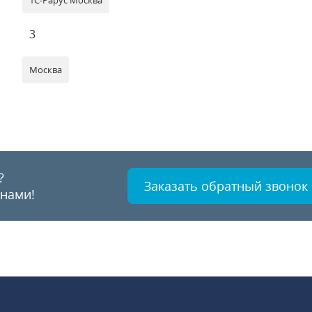
1С-Рарус Москва
3
Москва
?
Заказать обратный звонок
 нами!