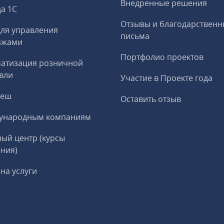
Внедренные решения
а 1С
Отзывы и благодарственн
ля управления
письма
ажами
Портфолио проектов
матизация розничной
вли
Участие в Проекте года
реш
Оставить отзыв
ународным компаниям
ый центр (курсы
ния)
на услуги