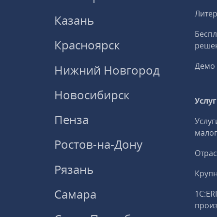
Литер
Казань
Беспл
Красноярск
решен
Демо 
Нижний Новгород
Новосибирск
Услу
Пенза
Услуг
малог
Ростов-на-Дону
Отрас
Рязань
Круп
Самара
1С:ER
прои