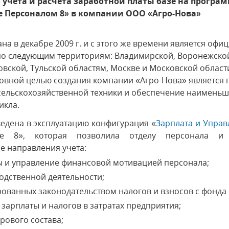
учета и расчета заработной платы базе на програ
е Персоналом 8» в компании ООО «Агро-Нова»
на в декабре 2009 г. и с этого же времени является оф
по следующим территориям: Владимирской, Воронежской
вской, Тульской областям, Москве и Московской области
овной целью создания компании «Агро-Нова» является 
сельскохозяйственной техники и обеспечение наименьш
икла.
едена в эксплуатацию конфигурация «
Зарплата и Упра
ие 8», которая позволила отделу персонала и 
е направления учета:
ы и управление финансовой мотивацией персонала;
водственной деятельности;
ованных законодательством налогов и взносов с фонда 
зарплаты и налогов в затратах предприятия;
дрового состава;