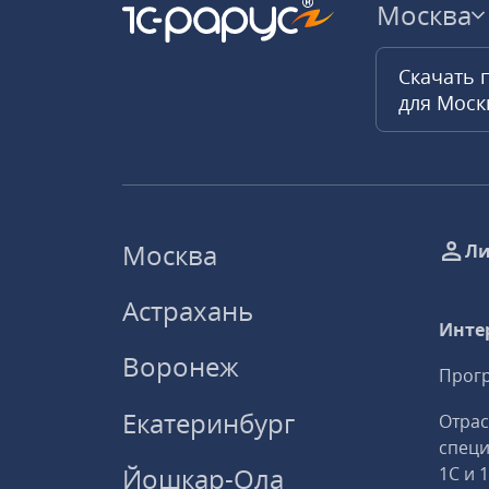
Москва
Скачать 
для Мос
Москва
Ли
Астрахань
Инте
Воронеж
Прогр
Екатеринбург
Отрас
спец
Йошкар-Ола
1С и 