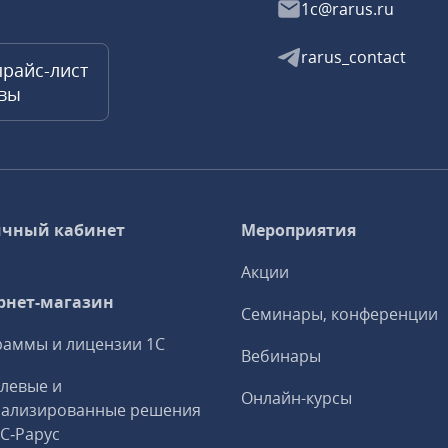
1c@rarus.ru
rarus_contact
прайс-лист
квы
чный кабинет
Мероприятия
Акции
рнет-магазин
Семинары, конференции
аммы и лицензии 1С
Вебинары
левые и
Онлайн-курсы
иализированные решения
1С‑Рарус