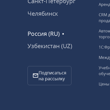
Санкт-Петербург
Аренд
Челябинск
CRM д
прод
Авто
Россия (RU)
торго
Узбекистан (UZ)
1С:Ф
Межд
Учебн
Подписаться
обуче
на рассылку
Цены 