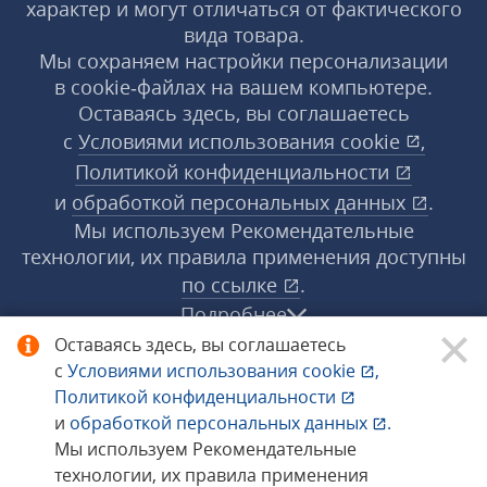
характер и могут отличаться от фактического
вида товара.
Мы сохраняем настройки персонализации
в cookie‑файлах на вашем компьютере.
Оставаясь здесь, вы соглашаетесь
с
Условиями использования
cookie
,
Политикой конфиденциальности
и
обработкой персональных данных
.
Мы используем Рекомендательные
технологии, их правила применения доступны
по ссылке
.
Подробнее
Оставаясь здесь, вы соглашаетесь
с
Условиями использования
cookie
,
© 1998−2026 «1С‑Рарус» ®. Все права
Политикой конфиденциальности
защищены.
и
обработкой персональных данных
.
Мы используем Рекомендательные
технологии, их правила применения
Сообщить об ошибке