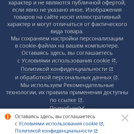
характер и не являются публичной офертой,
если явно не указано иное. Изображения
товаров на сайте носят иллюстративный
характер и могут отличаться от фактического
вида товара.
Мы сохраняем настройки персонализации
в cookie‑файлах на вашем компьютере.
Оставаясь здесь, вы соглашаетесь
с
Условиями использования
cookie
,
Политикой конфиденциальности
и
обработкой персональных данных
.
Мы используем Рекомендательные
технологии, их правила применения доступны
по ссылке
.
Подробнее
Оставаясь здесь, вы соглашаетесь
с
Условиями использования
cookie
,
© 1998−2026 «1С‑Рарус» ®. Все права
Политикой конфиденциальности
защищены.