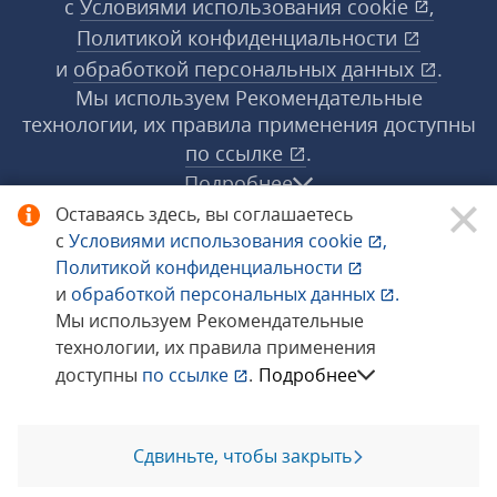
с
Условиями использования
cookie
,
Политикой конфиденциальности
и
обработкой персональных данных
.
Мы используем Рекомендательные
технологии, их правила применения доступны
по ссылке
.
Подробнее
Оставаясь здесь, вы соглашаетесь
с
Условиями использования
cookie
,
© 1998−2026 «1С‑Рарус» ®. Все права
Политикой конфиденциальности
защищены.
и
обработкой персональных данных
.
Мы используем Рекомендательные
технологии, их правила применения
Сообщить об ошибке
доступны
по ссылке
.
Подробнее
Сдвиньте, чтобы закрыть
Позвоните мне