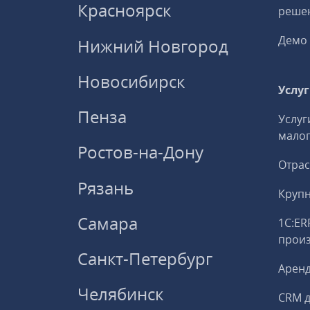
Красноярск
решен
Демо 
Нижний Новгород
Новосибирск
Услу
Пенза
Услуг
малог
Ростов-на-Дону
Отрас
Рязань
Круп
Самара
1С:ER
прои
Санкт-Петербург
Аренд
Челябинск
CRM д