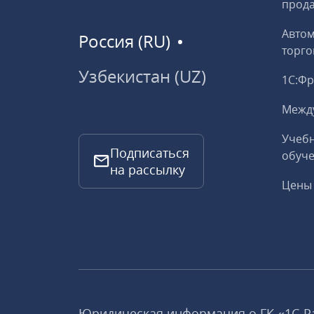
прод
Авто
Россия (RU)
торго
Узбекистан (UZ)
1С:Ф
Межд
Учебн
Подписаться
обуче
на рассылку
Цены 
Юридическая информация о ГК «1С‑Р