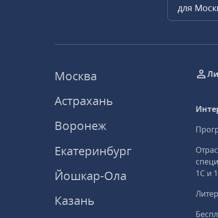
для Мос
Москва
Ли
Астрахань
Инте
Воронеж
Прогр
Екатеринбург
Отрас
спец
Йошкар-Ола
1С и 
Литер
Казань
Беспл