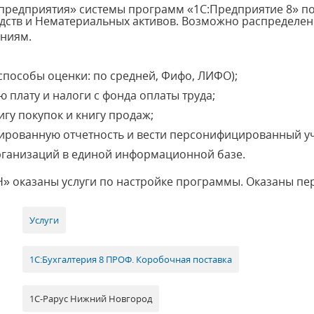
предприятия» системы программ «1С:Предприятие 8» по
едств и Нематериальных активов. Возможно распределе
ениям.
способы оценки: по средней, Фифо, ЛИФО);
 плату и налоги с фонда оплаты труда;
игу покупок и книгу продаж;
ированную отчетность и вести персонифицированный уч
организаций в единой информационной базе.
Н» оказаны услуги по настройке программы. Оказаны п
Услуги
1С:Бухгалтерия 8 ПРОФ. Коробочная поставка
1С-Рарус Нижний Новгород