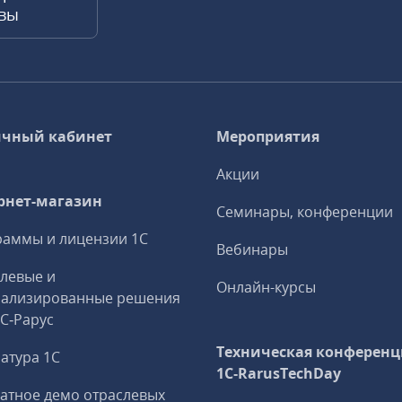
квы
чный кабинет
Мероприятия
Акции
рнет-магазин
Семинары, конференции
аммы и лицензии 1С
Вебинары
левые и
Онлайн-курсы
иализированные решения
1С‑Рарус
Техническая конференц
атура 1С
1C‑RarusTechDay
атное демо отраслевых