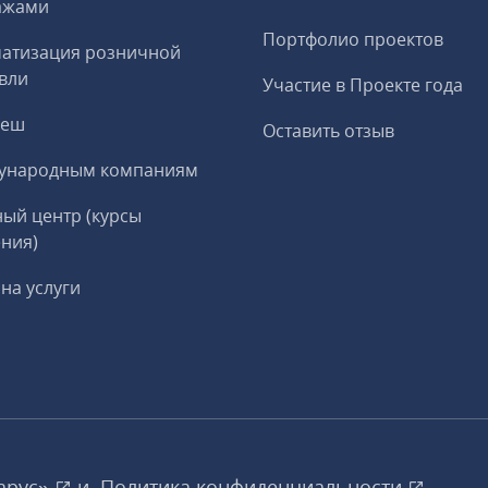
ажами
Портфолио проектов
матизация розничной
вли
Участие в Проекте года
реш
Оставить отзыв
ународным компаниям
ый центр (курсы
ния)
на услуги
арус»
и
Политика конфиденциальности
.