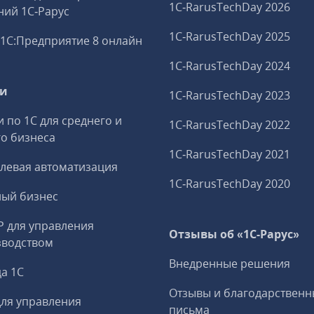
1C‑RarusTechDay 2026
ий 1С‑Рарус
1C‑RarusTechDay 2025
1С:Предприятие 8 онлайн
1C‑RarusTechDay 2024
ги
1C‑RarusTechDay 2023
и по 1С для среднего и
1C‑RarusTechDay 2022
о бизнеса
1C‑RarusTechDay 2021
левая автоматизация
1C‑RarusTechDay 2020
ный бизнес
P для управления
Отзывы об «1С-Рарус»
зводством
Внедренные решения
а 1С
Отзывы и благодарственн
ля управления
письма