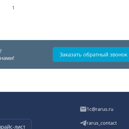
1
?
Заказать обратный звонок
 нами!
1c@rarus.ru
rarus_contact
прайс-лист