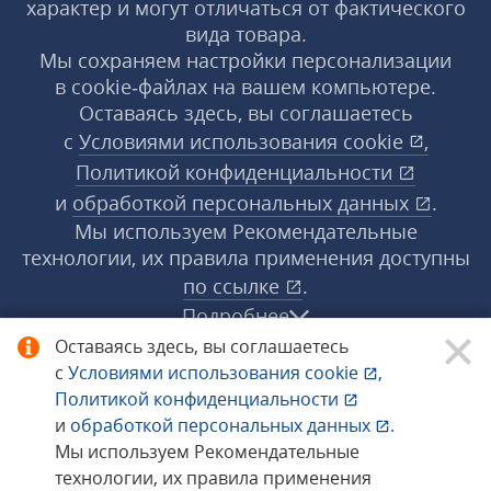
характер и могут отличаться от фактического
вида товара.
Мы сохраняем настройки персонализации
в cookie‑файлах на вашем компьютере.
Оставаясь здесь, вы соглашаетесь
с
Условиями использования
cookie
,
Политикой конфиденциальности
и
обработкой персональных данных
.
Мы используем Рекомендательные
технологии, их правила применения доступны
по ссылке
.
Подробнее
Оставаясь здесь, вы соглашаетесь
с
Условиями использования
cookie
,
© 1998−2026 «1С‑Рарус» ®. Все права
Политикой конфиденциальности
защищены.
и
обработкой персональных данных
.
Мы используем Рекомендательные
технологии, их правила применения
Сообщить об ошибке