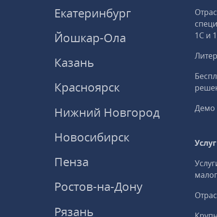
Екатеринбург
Отрас
спец
Йошкар-Ола
1С и 
Литер
Казань
Беспл
Красноярск
решен
Демо 
Нижний Новгород
Новосибирск
Услу
Пенза
Услуг
малог
Ростов-на-Дону
Отрас
Рязань
Круп