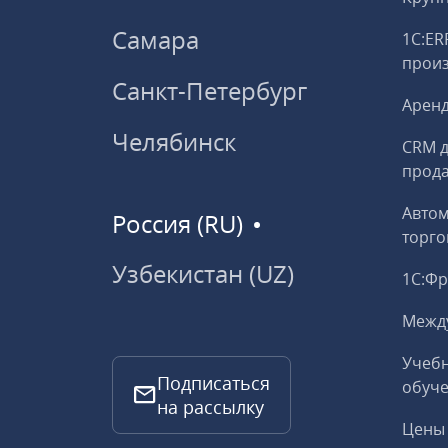
Самара
1С:ER
прои
Санкт-Петербург
Аренд
Челябинск
CRM д
прод
Авто
Россия (RU)
торго
Узбекистан (UZ)
1С:Ф
Межд
Учебн
Подписаться
обуче
на рассылку
Цены 