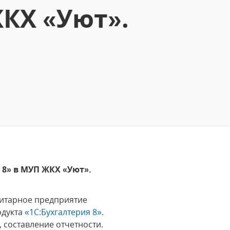
ЖКХ «Уют».
 8» в МУП ЖКХ «Уют».
нитарное предприятие
дукта
«1С:Бухгалтерия 8»
.
 составление отчетности.