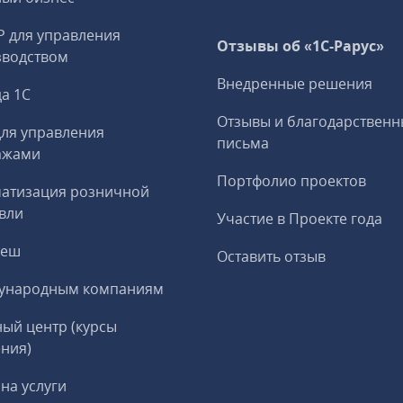
P для управления
Отзывы об «1С-Рарус»
зводством
Внедренные решения
а 1С
Отзывы и благодарственн
ля управления
письма
ажами
Портфолио проектов
матизация розничной
вли
Участие в Проекте года
реш
Оставить отзыв
ународным компаниям
ый центр (курсы
ния)
на услуги