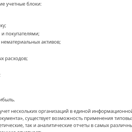
е учетные блоки:
ку;
 и покупателями;
и нематериальных активов;
х расходов;
;
рибыль.
учет нескольких организаций в единой информационной
документа», существует возможность применения типов
етические, так и аналитические отчеты в самых различн