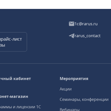
1c@rarus.ru
rarus_contact
прайс-лист
квы
чный кабинет
Мероприятия
Акции
рнет-магазин
Семинары, конференции
аммы и лицензии 1С
Вебинары