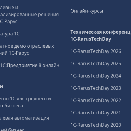
левые и
Онлайн-курсы
иализированные решения
1С‑Рарус
Техническая конференц
атура 1С
1C‑RarusTechDay
атное демо отраслевых
1C‑RarusTechDay 2026
ий 1С‑Рарус
1C‑RarusTechDay 2025
1С:Предприятие 8 онлайн
1C‑RarusTechDay 2024
ги
1C‑RarusTechDay 2023
и по 1С для среднего и
1C‑RarusTechDay 2022
о бизнеса
1C‑RarusTechDay 2021
левая автоматизация
1C‑RarusTechDay 2020
ный бизнес