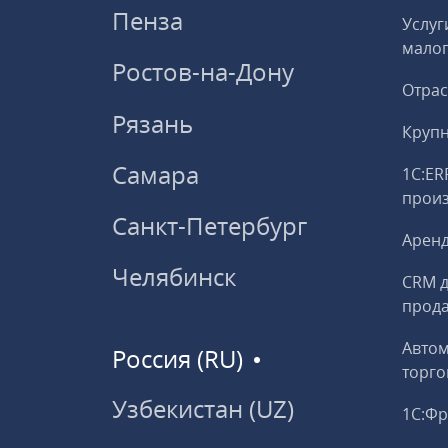
Пенза
Услуг
малог
Ростов-на-Дону
Отрас
Рязань
Круп
Самара
1С:ER
прои
Санкт-Петербург
Аренд
Челябинск
CRM д
прод
Авто
Россия (RU)
торго
Узбекистан (UZ)
1С:Ф