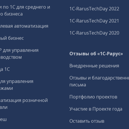
и по 1С для среднего и
1C‑RarusTechDay 2022
о бизнеса
1C‑RarusTechDay 2021
левая автоматизация
1C‑RarusTechDay 2020
ный бизнес
P для управления
Отзывы об «1С-Рарус»
зводством
Внедренные решения
а 1С
Отзывы и благодарственн
ля управления
письма
ажами
Портфолио проектов
матизация розничной
вли
Участие в Проекте года
реш
Оставить отзыв