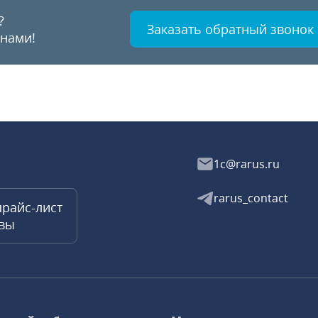
?
Заказать обратный звонок
 нами!
1c@rarus.ru
rarus_contact
прайс-лист
квы