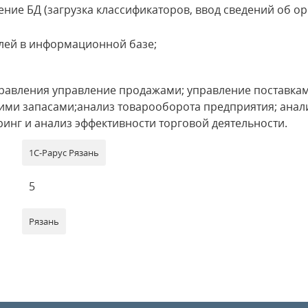
ние БД (загрузка классификаторов, ввод сведений об ор
лей в информационной базе;
равления управление продажами; управление поставка
кими запасами;анализ товарооборота предприятия; анал
инг и анализ эффективности торговой деятельности.
1С-Рарус Рязань
5
Рязань