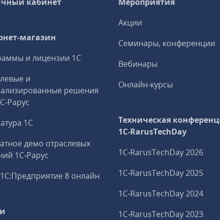
чный кабинет
Мероприятия
Акции
рнет-магазин
Семинары, конференции
аммы и лицензии 1С
Вебинары
левые и
Онлайн-курсы
иализированные решения
1С‑Рарус
Техническая конференц
атура 1С
1C‑RarusTechDay
атное демо отраслевых
1C‑RarusTechDay 2026
ий 1С‑Рарус
1C‑RarusTechDay 2025
1С:Предприятие 8 онлайн
1C‑RarusTechDay 2024
ги
1C‑RarusTechDay 2023