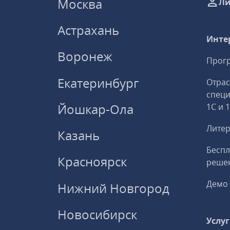
Москва
Ли
Астрахань
Инте
Воронеж
Прогр
Екатеринбург
Отрас
спец
Йошкар-Ола
1С и 
Литер
Казань
Беспл
Красноярск
решен
Демо 
Нижний Новгород
Новосибирск
Услу