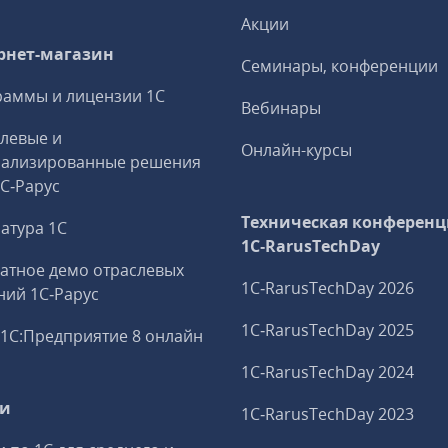
Акции
рнет-магазин
Семинары, конференции
аммы и лицензии 1С
Вебинары
левые и
Онлайн-курсы
иализированные решения
1С‑Рарус
Техническая конференц
атура 1С
1C‑RarusTechDay
атное демо отраслевых
1C‑RarusTechDay 2026
ий 1С‑Рарус
1C‑RarusTechDay 2025
1С:Предприятие 8 онлайн
1C‑RarusTechDay 2024
ги
1C‑RarusTechDay 2023