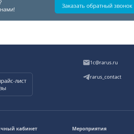
?
Заказать обратный звонок
 нами!
1c@rarus.ru
rarus_contact
прайс-лист
квы
чный кабинет
Мероприятия