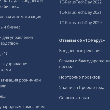
и по 1С для среднего и
1C‑RarusTechDay 2022
о бизнеса
1C‑RarusTechDay 2021
левая автоматизация
1C‑RarusTechDay 2020
ный бизнес
P для управления
Отзывы об «1С-Рарус»
зводством
Внедренные решения
а 1С
Отзывы и благодарственн
ля управления
письма
ажами
Портфолио проектов
матизация розничной
вли
Участие в Проекте года
реш
Оставить отзыв
ународным компаниям