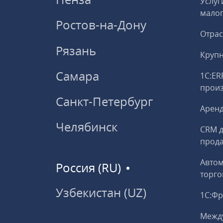
Услуг
малог
Ростов-на-Дону
Отрас
Рязань
Круп
Самара
1С:ER
прои
Санкт-Петербург
Аренд
Челябинск
CRM д
прод
Авто
Россия (RU)
торго
Узбекистан (UZ)
1С:Ф
Межд