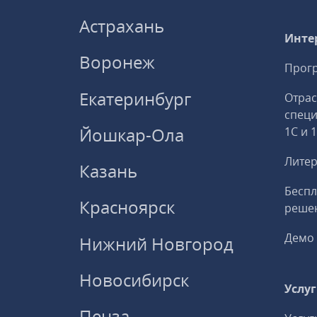
Астрахань
Инте
Воронеж
Прогр
Екатеринбург
Отрас
спец
Йошкар-Ола
1С и 
Литер
Казань
Беспл
Красноярск
решен
Демо 
Нижний Новгород
Новосибирск
Услу
Пенза