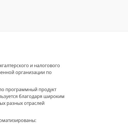
хгалтерского и налогового
венной организации по
ало программный продукт
ользуется благодаря широким
ых разных отраслей
томатизированы: