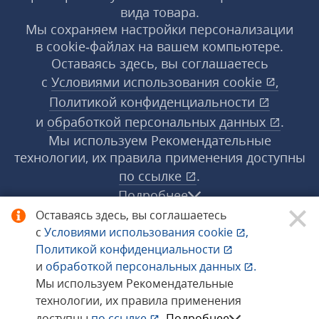
вида товара.
Мы сохраняем настройки персонализации
в cookie‑файлах на вашем компьютере.
Оставаясь здесь, вы соглашаетесь
с
Условиями использования
cookie
,
Политикой конфиденциальности
и
обработкой персональных данных
.
Мы используем Рекомендательные
технологии, их правила применения доступны
по ссылке
.
Подробнее
Оставаясь здесь, вы соглашаетесь
с
Условиями использования
cookie
,
© 1998−2026 «1С‑Рарус» ®. Все права
Политикой конфиденциальности
защищены.
и
обработкой персональных данных
.
Мы используем Рекомендательные
технологии, их правила применения
Сообщить об ошибке
доступны
по ссылке
.
Подробнее