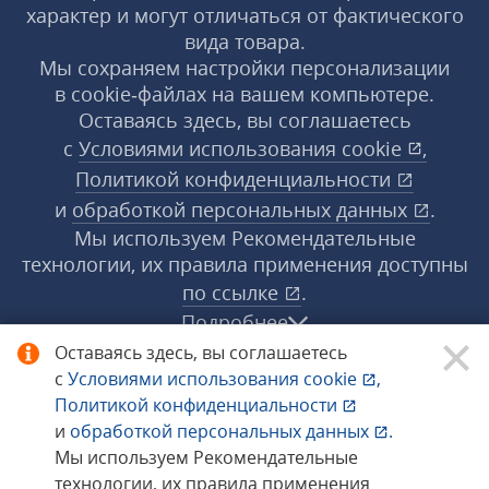
характер и могут отличаться от фактического
вида товара.
Мы сохраняем настройки персонализации
в cookie‑файлах на вашем компьютере.
Оставаясь здесь, вы соглашаетесь
с
Условиями использования
cookie
,
Политикой конфиденциальности
и
обработкой персональных данных
.
Мы используем Рекомендательные
технологии, их правила применения доступны
по ссылке
.
Подробнее
Оставаясь здесь, вы соглашаетесь
с
Условиями использования
cookie
,
© 1998−2026 «1С‑Рарус» ®. Все права
Политикой конфиденциальности
защищены.
и
обработкой персональных данных
.
Мы используем Рекомендательные
технологии, их правила применения