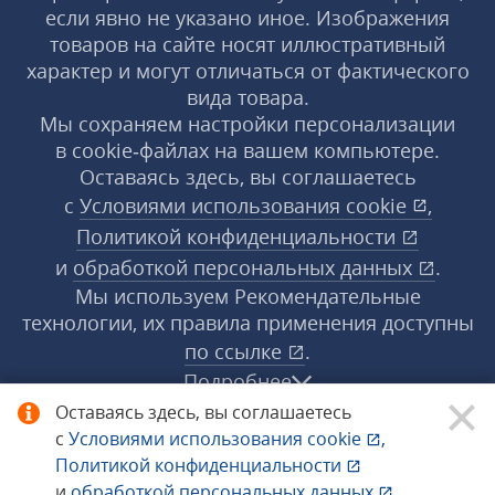
если явно не указано иное. Изображения
товаров на сайте носят иллюстративный
характер и могут отличаться от фактического
вида товара.
Мы сохраняем настройки персонализации
в cookie‑файлах на вашем компьютере.
Оставаясь здесь, вы соглашаетесь
с
Условиями использования
cookie
,
Политикой конфиденциальности
и
обработкой персональных данных
.
Мы используем Рекомендательные
технологии, их правила применения доступны
по ссылке
.
Подробнее
Оставаясь здесь, вы соглашаетесь
с
Условиями использования
cookie
,
© 1998−2026 «1С‑Рарус» ®. Все права
Политикой конфиденциальности
защищены.
и
обработкой персональных данных
.