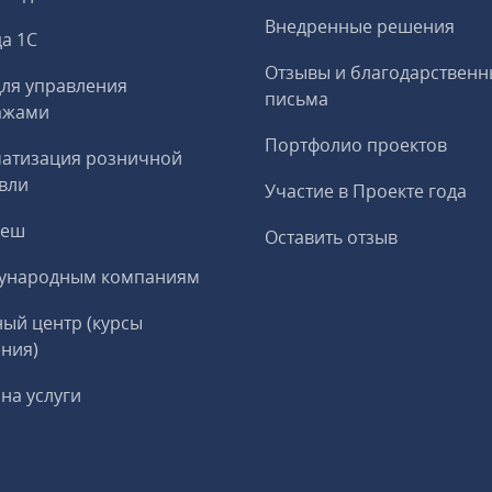
Внедренные решения
а 1С
Отзывы и благодарственн
ля управления
письма
ажами
Портфолио проектов
матизация розничной
вли
Участие в Проекте года
реш
Оставить отзыв
ународным компаниям
ый центр (курсы
ния)
на услуги