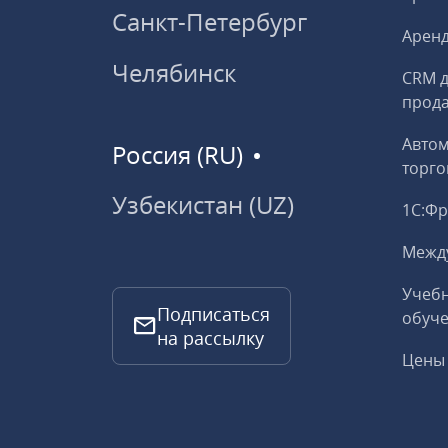
Санкт-Петербург
Аренд
Челябинск
CRM д
прод
Авто
Россия (RU)
торго
Узбекистан (UZ)
1С:Ф
Межд
Учебн
Подписаться
обуче
на рассылку
Цены 