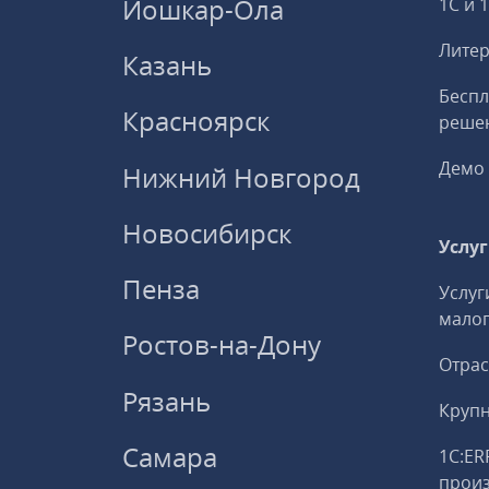
Йошкар-Ола
1С и 
Литер
Казань
Беспл
Красноярск
решен
Демо 
Нижний Новгород
Новосибирск
Услу
Пенза
Услуг
малог
Ростов-на-Дону
Отрас
Рязань
Круп
Самара
1С:ER
прои