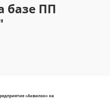
а базе ПП
"
предприятие »Аквилон« на