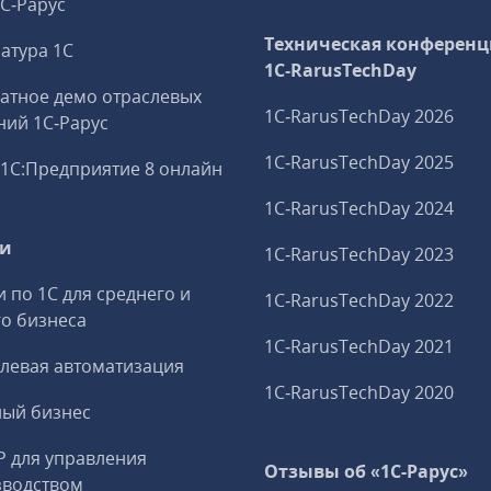
1С‑Рарус
Техническая конференц
атура 1С
1C‑RarusTechDay
атное демо отраслевых
1C‑RarusTechDay 2026
ий 1С‑Рарус
1C‑RarusTechDay 2025
1С:Предприятие 8 онлайн
1C‑RarusTechDay 2024
ги
1C‑RarusTechDay 2023
и по 1С для среднего и
1C‑RarusTechDay 2022
о бизнеса
1C‑RarusTechDay 2021
левая автоматизация
1C‑RarusTechDay 2020
ный бизнес
P для управления
Отзывы об «1С-Рарус»
зводством