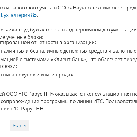
го и налогового учета в ООО «Научно-техническое пре
:Бухгалтерия 8»
.
гчила труд бухгалтеров: ввод первичной документации,
е учетные блоки:
тированной отчетности в организации;
 наличных и безналичных денежных средств и валютных
ацией с системами «Клиент-банк», что облегчает пере
 связи;
 книги покупок и книги продаж.
ей ООО «1С-Рарус-НН» оказывается консультационная 
 сопровождение программы по линии ИТС. Пользовател
нии »1С-Рарус НН".
Услуги