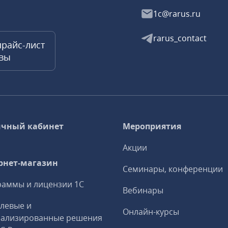
1c@rarus.ru
rarus_contact
прайс-лист
квы
чный кабинет
Мероприятия
Акции
рнет-магазин
Семинары, конференции
аммы и лицензии 1С
Вебинары
левые и
Онлайн-курсы
иализированные решения